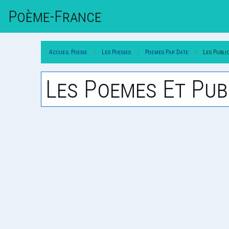
Poème-Fr
Ance
Accueil Poesie
Les Poesies
Poemes Par Date
Les Publi
Les Poemes Et Pub