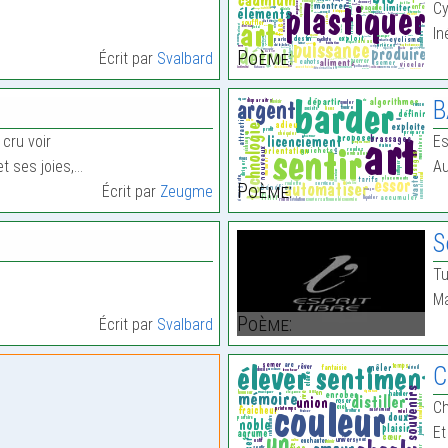
Cy
In
Poème:
Écrit par
Svalbard
B
 cru voir
Es
t ses joies,…
Au
Poème:
Écrit par
Zeugme
S
Tu
Ma
Poème:
Écrit par
Svalbard
C
Ch
Et