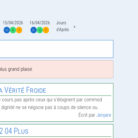
15/04/2026
16/04/2026
Jours
d'Après
10
6
7
6
4
7
us grand plaisir.
a Vérité Froide
 cours pas après ceux qui s’éloignent par commod
 dignité ne se négocie pas à coups de silence ou…
Écrit par
Jenjare
2 04 Plus