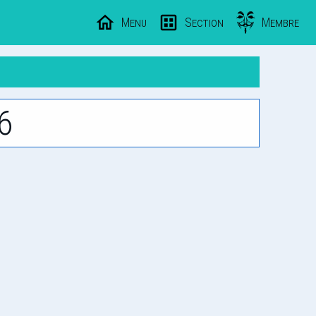
Menu
Section
Membre
6