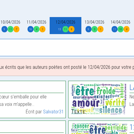
10/04/2026
11/04/2026
12/04/2026
13/04/2026
14/04/2026
9
11
7
16
4
1
13
11
8
9
3
1
11
10
4
ux écrits que les auteurs poètes ont posté le 12/04/2026 pour votre pl
L
 cœur s’emballe pour elle
Ne
sa voix m’appelle…
La
Texte:
Écrit par
Salvator31
1