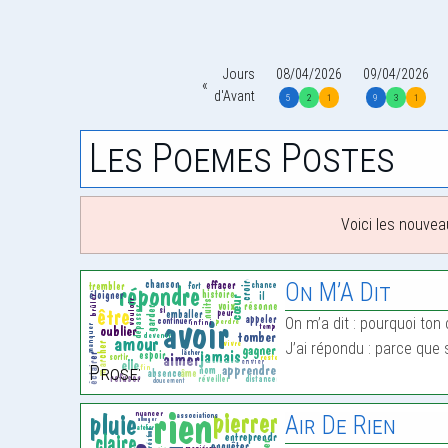
Jours
08/04/2026
09/04/2026
d'Avant
5
2
1
9
3
1
Les Poemes Postes
Voici les nouvea
On M’A Dit
On m’a dit : pourquoi ton
J’ai répondu : parce que 
Prose:
Air De Rien