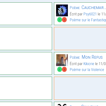
Cauchemar
Poème:
Écrit par
Psy6021
le 11
Poème sur le Fantasti
1
1
Mon Refus
Poème:
Écrit par
Kikicrie
le 11/0
Poème sur la Violence
2
2