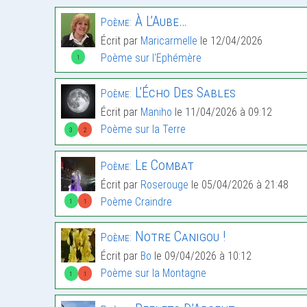
À L’Aube…
Poème:
Écrit par
Maricarmelle
le 12/04/2026
Poème sur l'Ephémère
1
L’Écho Des Sables
Poème:
Écrit par
Maniho
le 11/04/2026 à 09:12
Poème sur la Terre
3
2
Le Combat
Poème:
Écrit par
Roserouge
le 05/04/2026 à 21:48
Poème Craindre
1
1
Notre Canigou !
Poème:
Écrit par
Bo
le 09/04/2026 à 10:12
Poème sur la Montagne
1
1