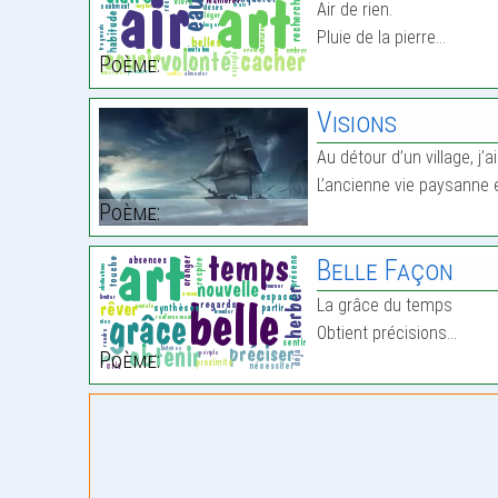
Air de rien.
Pluie de la pierre…
Poème:
Visions
Au détour d’un village, j’ai
L’ancienne vie paysanne e
Poème:
Belle Façon
La grâce du temps
Obtient précisions…
Poème: