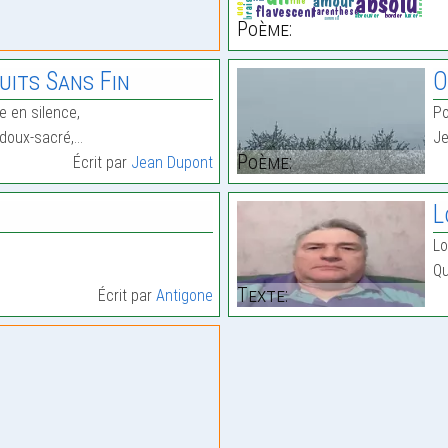
Poème:
uits Sans Fin
O
ne en silence,
Po
, doux-sacré,…
Je
Poème:
Écrit par
Jean Dupont
L
Lo
Qu
Texte:
Écrit par
Antigone