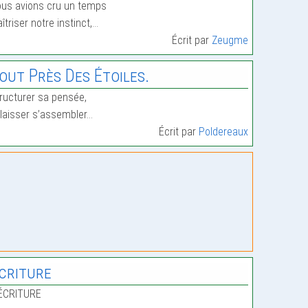
us avions cru un temps
îtriser notre instinct,…
Écrit par
Zeugme
out Près Des Étoiles.
ructurer sa pensée,
 laisser s’assembler…
Écrit par
Poldereaux
criture
 ÉCRITURE