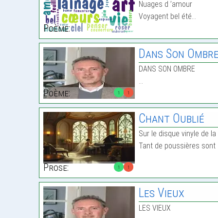
Nuages d ’amour
Voyagent bel été…
Poème:
Dans Son Ombr
DANS SON OMBRE
…
Poème:
1
1
Chant Oublié
Sur le disque vinyle de la 
Tant de poussières sont 
Prose:
1
1
Les Vieux
LES VIEUX