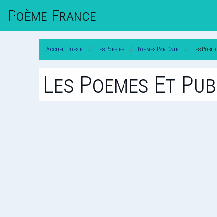
Poème-Fr
Ance
Accueil Poesie
Les Poesies
Poemes Par Date
Les Publi
Les Poemes Et Pub