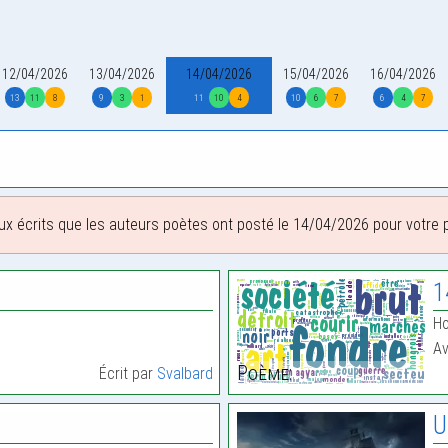
12/04/2026
13/04/2026
14/04/2026
15/04/2026
16/04/2026
13
11
8
9
3
1
11
10
4
10
6
7
6
4
7
ux écrits que les auteurs poètes ont posté le 14/04/2026 pour votre pl
1
Ho
Av
Poème:
Écrit par
Svalbard
U