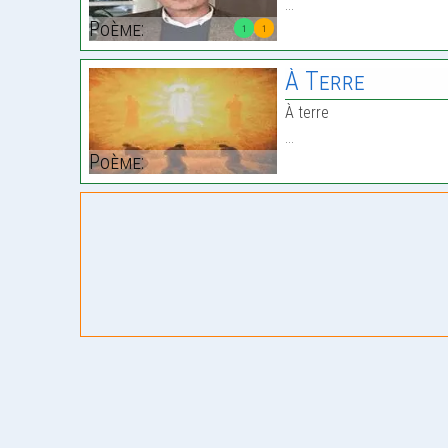
…
Poème:
1
1
À Terre
À terre
…
Poème: