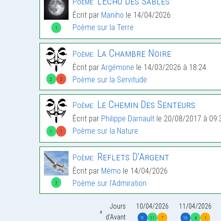
L’Écho Des Sables
Poème:
Écrit par
Maniho
le 14/04/2026
Poème sur la Terre
1
La Chambre Noire
Poème:
Écrit par
Argémone
le 14/03/2026 à 18:24
Poème sur la Servitude
2
2
Le Chemin Des Senteurs
Poème:
Écrit par
Philippe Darnault
le 20/08/2017 à 09:
Poème sur la Nature
1
1
Reflets D’Argent
Poème:
Écrit par
Mémo
le 14/04/2026
Poème sur l'Admiration
2
Jours
10/04/2026
11/04/2026
d'Avant
9
11
7
16
4
1