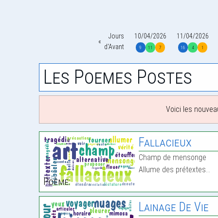
Jours
10/04/2026
11/04/2026
d'Avant
9
11
7
16
4
1
Les Poemes Postes
Voici les nouvea
Fallacieux
Champ de mensonge
Allume des prétextes…
Poème:
Lainage De Vie