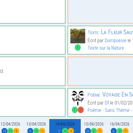
La Fleur Sau
Texte:
Écrit par
Dompoésie
le 
Texte sur la Nature
1
33
Voyage En S
Poème:
Écrit par
Df
le 01/02/20
Poème - Sans Thème -
1
1
12/04/2026
13/04/2026
14/04/2026
15/04/2026
16/04/2026
13
11
8
9
3
1
11
10
4
10
6
7
6
4
7