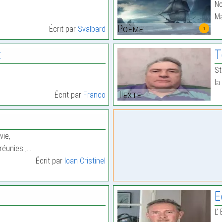
No
Ma
Poème:
Écrit par
Svalbard
1
e
T
St
la
Texte:
Écrit par
Franco
vie,
réunies ;…
Écrit par
Ioan Cristinel
E
L’