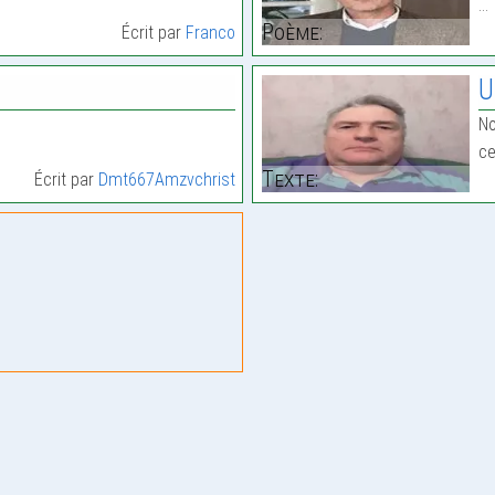
…
Poème:
Écrit par
Franco
U
No
ce
Texte:
Écrit par
Dmt667Amzvchrist