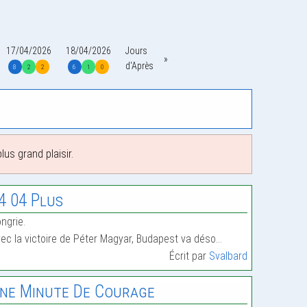
17/04/2026
18/04/2026
Jours
d'Après
8
2
2
6
1
0
us grand plaisir.
4 04 Plus
ngrie.
ec la victoire de Péter Magyar, Budapest va déso…
Écrit par
Svalbard
ne Minute De Courage