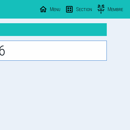
Menu
Section
Membre
6