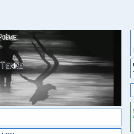
Poème:
 Terre