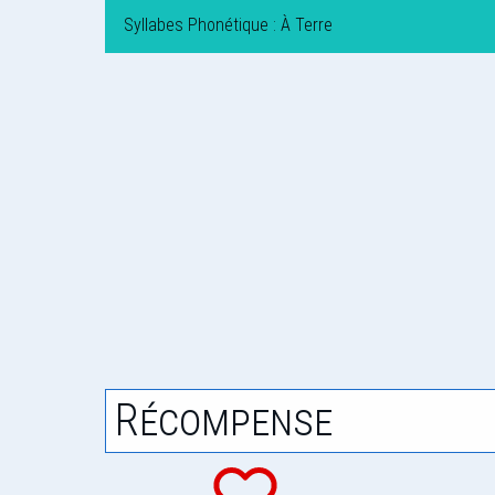
Syllabes Phonétique : À Terre
Récompense