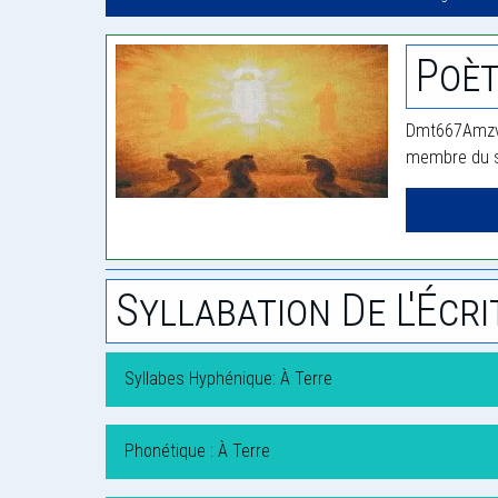
Poè
Dmt667Amzvch
membre du si
Syllabation De L'Écri
Syllabes Hyphénique: À Terre
Phonétique : À Terre