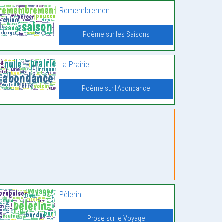
Remembrement
Poème sur les Saisons
La Prairie
Poème sur l'Abondance
Pèlerin
Prose sur le Voyage