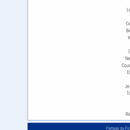
L
C
B
Ne
Couv
D
Je 
T
Ré
Partage du P