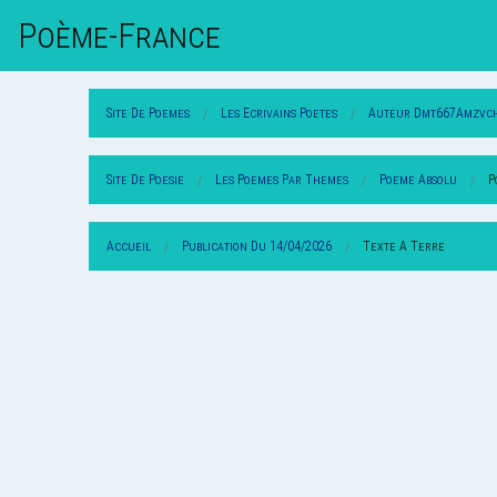
Poème-Fr
Ance
Site De Poemes
Les Ecrivains Poetes
Auteur Dmt667Amzvch
Site De Poesie
Les Poemes Par Themes
Poeme Absolu
P
Accueil
Publication Du 14/04/2026
Texte A Terre