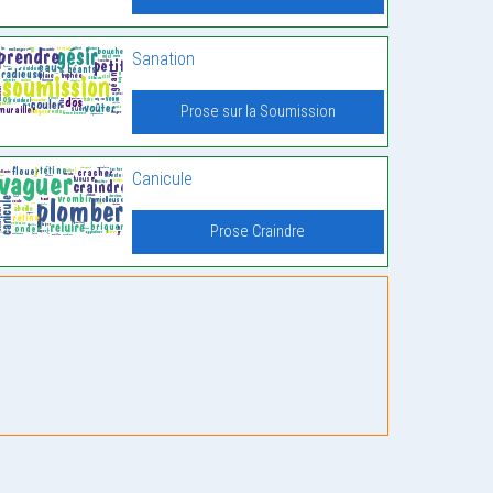
Sanation
Prose sur la Soumission
Canicule
Prose Craindre