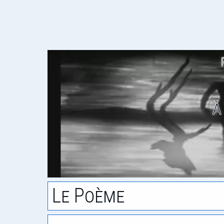
À
Le Poème