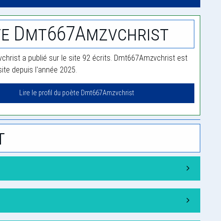
te Dmt667Amzvchrist
rist a publié sur le site 92 écrits. Dmt667Amzvchrist est
te depuis l'année 2025.
Lire le profil du poète Dmt667Amzvchrist
t