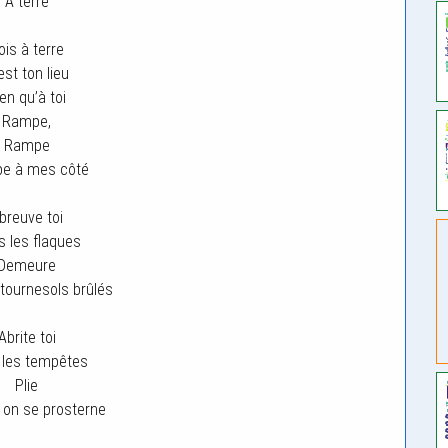
À terre
ois à terre
est ton lieu
en qu’à toi
Rampe,
Rampe
e à mes côté
breuve toi
 les flaques
Demeure
 tournesols brûlés
Abrite toi
 les tempêtes
Plie
on se prosterne