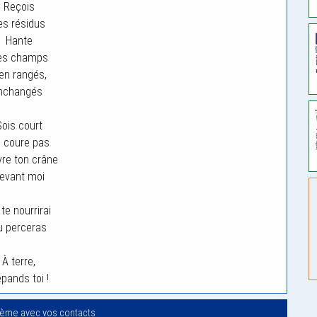
Reçois
es résidus
Hante
es champs
ien rangés,
Inchangés
Sois court
 coure pas
re ton crâne
evant moi
te nourrirai
u perceras
À terre,
pands toi !
oème avec vos contacts