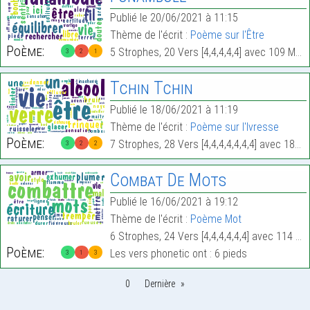
Publié le 20/06/2021 à 11:15
Thème de l'écrit :
Poème sur l'Être
Poème:
5 Strophes, 20 Vers [4,4,4,4,4] avec 109 Mots.
3
2
1
Tchin Tchin
Publié le 18/06/2021 à 11:19
Thème de l'écrit :
Poème sur l'Ivresse
Poème:
7 Strophes, 28 Vers [4,4,4,4,4,4,4] avec 180 Mots.
3
2
2
Combat De Mots
Publié le 16/06/2021 à 19:12
Thème de l'écrit :
Poème Mot
6 Strophes, 24 Vers [4,4,4,4,4,4] avec 114 Mots.
Poème:
Les vers phonetic ont : 6 pieds
3
1
3
0
Dernière