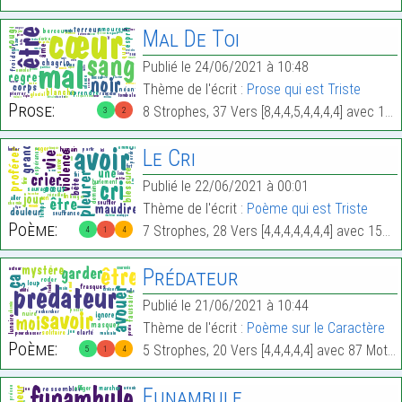
Mal De Toi
Publié le 24/06/2021 à 10:48
Thème de l'écrit :
Prose qui est Triste
Prose:
8 Strophes, 37 Vers [8,4,4,5,4,4,4,4] avec 170 Mots.
3
2
Le Cri
Publié le 22/06/2021 à 00:01
Thème de l'écrit :
Poème qui est Triste
Poème:
7 Strophes, 28 Vers [4,4,4,4,4,4,4] avec 150 Mots.
4
1
4
Prédateur
Publié le 21/06/2021 à 10:44
Thème de l'écrit :
Poème sur le Caractère
Poème:
5 Strophes, 20 Vers [4,4,4,4,4] avec 87 Mots.
5
1
4
Funambule