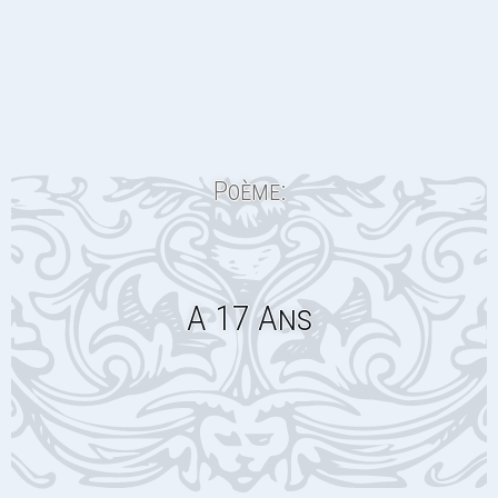
Poème:
A 17 Ans