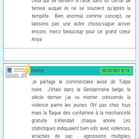
ceux qui se sentent à l’aise dans un climat de
terreur auquel ils ne se soucient qu’après la
tempête... Bien anormal comme concept, ne
laissons pas une autre chose/vague arriver
encore, merci beaucoup pour ce grand coeur
Anya.
Gramo
30/05/2021 01:16
Je partage le commentaire avisé de Tulipe
noire... J’étais dans la Gendarmerie belge, le
siècle dernier j’ai vu monter crescendo la
violence parmi les jeunes. Oh! pas chez tous
mais la flaque des contaminé à la méchanceté
gratuite s’étendait chaque année. Les
statistiques indiquaient bien vols avec violences,
arrachés de sac , agressions multiples,