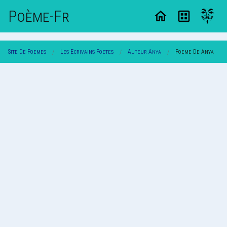
Poème-Fr
Site De Poemes
Les Ecrivains Poetes
Auteur Anya
Poeme De Anya