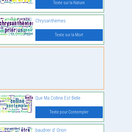
Texte sur la Nature
Chrysanthèmes
Texte sur la Mort
Que Ma Colline Est Belle
Texte pour Contempler
baudrier d’ Orion