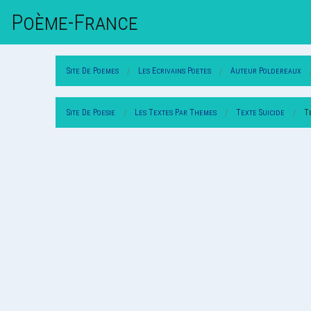
Poème-Fr
Ance
Site De Poemes
Les Ecrivains Poetes
Auteur Poldereaux
Site De Poesie
Les Textes Par Themes
Texte Suicide
T