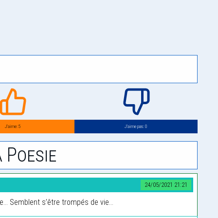
J’aime: 5
J’aime pas: 0
 Poesie
24/05/2021 21:21
... Semblent s’être trompés de vie...