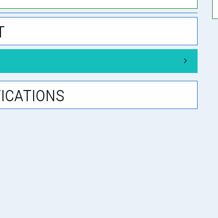
t
ications