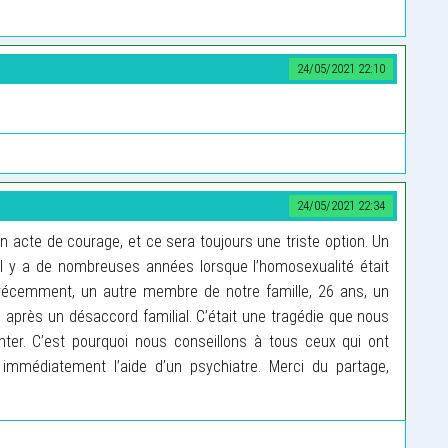
24/05/2021 22:10
24/05/2021 22:34
un acte de courage, et ce sera toujours une triste option. Un
il y a de nombreuses années lorsque l’homosexualité était
récemment, un autre membre de notre famille, 26 ans, un
é après un désaccord familial. C’était une tragédie que nous
er. C’est pourquoi nous conseillons à tous ceux qui ont
mmédiatement l’aide d’un psychiatre. Merci du partage,