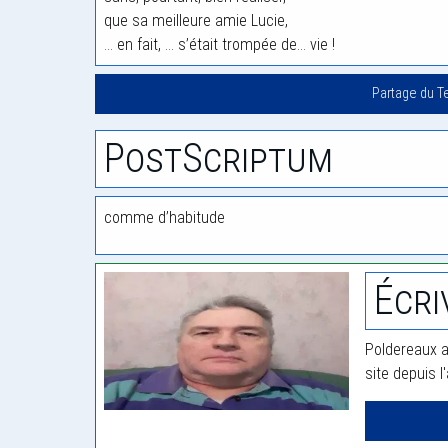
que sa meilleure amie Lucie,
… en fait, … s’était trompée de… vie !
Partage du T
PostScriptum
comme d’habitude
Écri
Poldereaux a
site depuis l