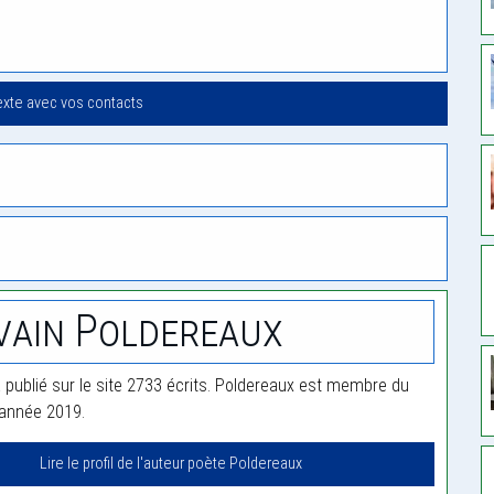
exte avec vos contacts
vain Poldereaux
 publié sur le site 2733 écrits. Poldereaux est membre du
'année 2019.
Lire le profil de l'auteur poète Poldereaux