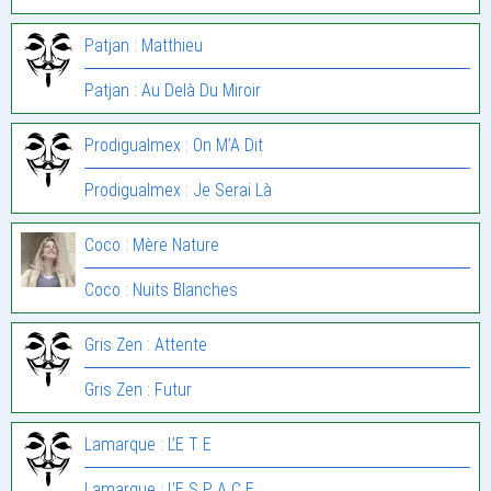
Patjan : Matthieu
Patjan : Au Delà Du Miroir
Prodigualmex : On M’A Dit
Prodigualmex : Je Serai Là
Coco : Mère Nature
Coco : Nuits Blanches
Gris Zen : Attente
Gris Zen : Futur
Lamarque : L’E T E
Lamarque : L’E S P A C E