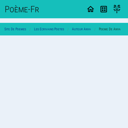
Poème-Fr
Site De Poemes
Les Ecrivains Poetes
Auteur Anya
Poeme De Anya