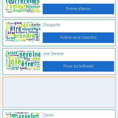
Poème d'Amour
Choupette
Poème sur le Caractère
Joie Sereine
Prose sur la Beauté
Canoé