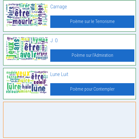
Carnage
Poème sur le Terrorisme
J. O.
Poème sur l'Admiration
Lune Luit
Poème pour Contempler