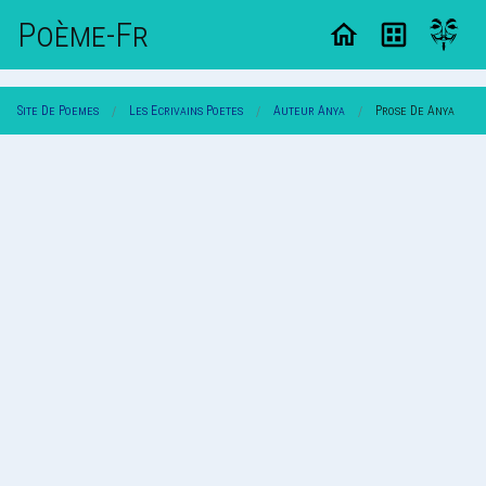
Poème-Fr
Site De Poemes
Les Ecrivains Poetes
Auteur Anya
Prose De Anya