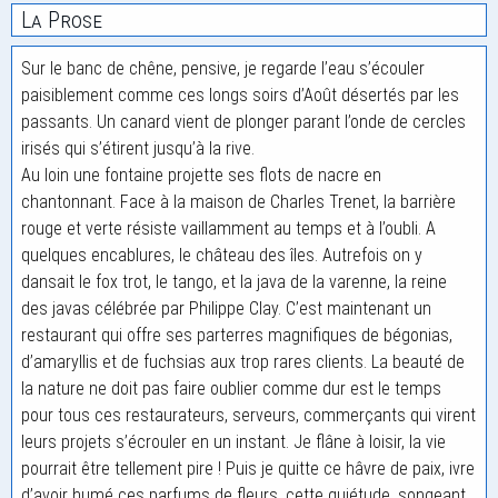
La Prose
Sur le banc de chêne, pensive, je regarde l’eau s’écouler
paisiblement comme ces longs soirs d’Août désertés par les
passants. Un canard vient de plonger parant l’onde de cercles
irisés qui s’étirent jusqu’à la rive.
Au loin une fontaine projette ses flots de nacre en
chantonnant. Face à la maison de Charles Trenet, la barrière
rouge et verte résiste vaillamment au temps et à l’oubli. A
quelques encablures, le château des îles. Autrefois on y
dansait le fox trot, le tango, et la java de la varenne, la reine
des javas célébrée par Philippe Clay. C’est maintenant un
restaurant qui offre ses parterres magnifiques de bégonias,
d’amaryllis et de fuchsias aux trop rares clients. La beauté de
la nature ne doit pas faire oublier comme dur est le temps
pour tous ces restaurateurs, serveurs, commerçants qui virent
leurs projets s’écrouler en un instant. Je flâne à loisir, la vie
pourrait être tellement pire ! Puis je quitte ce hâvre de paix, ivre
d’avoir humé ces parfums de fleurs, cette quiétude, songeant