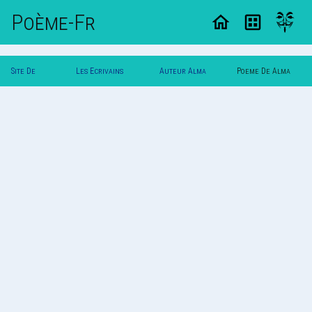
Poème-Fr
Site De
Les Ecrivains
Auteur Alma
Poeme De Alma
Poemes
Poetes
Roso
Roso