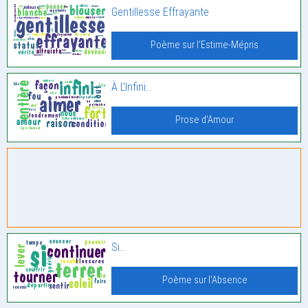
Gentillesse Effrayante
Poème sur l'Estime-Mépris
À L’Infini…
Prose d'Amour
Si…
Poème sur l'Absence