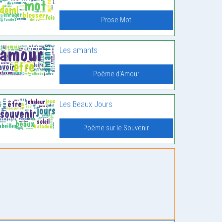
Prose Mot
Les amants
Poème d'Amour
Les Beaux Jours
Poème sur le Souvenir