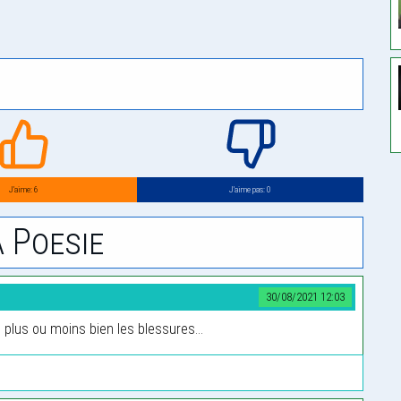
J’aime: 6
J’aime pas: 0
 Poesie
30/08/2021 12:03
e plus ou moins bien les blessures...