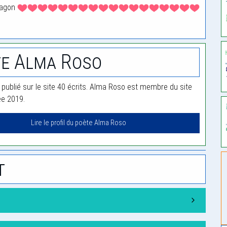
ragon
e Alma Roso
publié sur le site 40 écrits. Alma Roso est membre du site
ée 2019.
Lire le profil du poète Alma Roso
t