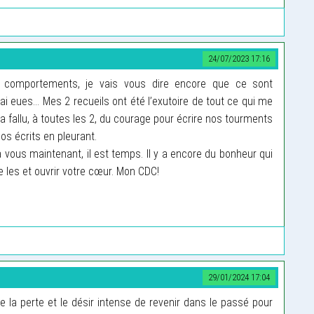
24/07/2023 17:16
comportements, je vais vous dire encore que ce sont
i eues... Mes 2 recueils ont été l’exutoire de tout ce qui me
 a fallu, à toutes les 2, du courage pour écrire nos tourments
os écrits en pleurant.
vous maintenant, il est temps. Il y a encore du bonheur qui
dre les et ouvrir votre cœur. Mon CDC!
29/01/2024 17:04
 la perte et le désir intense de revenir dans le passé pour