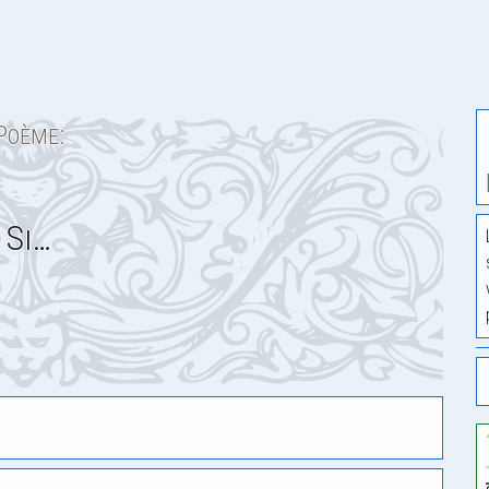
Poème:
Si…