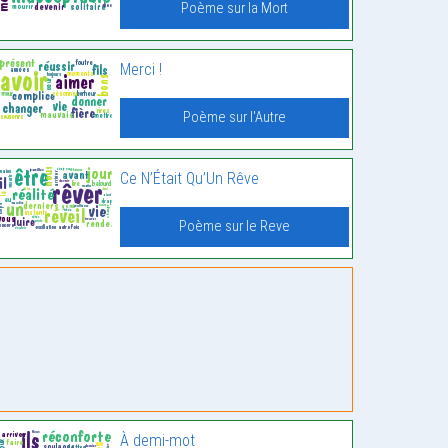
Poème sur la Mort
Merci !
Poème sur l'Autre
Ce N’Était Qu’Un Rêve
Poème sur le Reve
À demi-mot