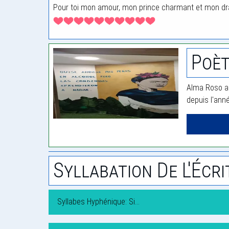
Pour toi mon amour, mon prince charmant et mon d
Poèt
Alma Roso a 
depuis l'ann
Syllabation De L'Écri
Syllabes Hyphénique: Si…