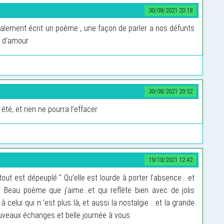
30/08/2021 20:18
 également écrit un poème , une façon de parler a nos défunts
in d’amour
30/08/2021 20:52
été, et rien ne pourra l’effacer
19/10/2021 12:42
out est dépeuplé " Qu’elle est lourde à porter l’absence… et
. Beau poème que j’aime...et qui reflète bien avec de jolis
à celui qui n ’est plus là, et aussi la nostalgie …et la grande
nouveaux échanges et belle journée à vous