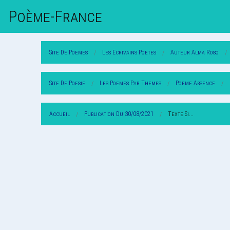
Poème-Fr
Ance
Site De Poemes
Les Ecrivains Poetes
Auteur Alma Roso
Site De Poesie
Les Poemes Par Themes
Poeme Absence
Accueil
Publication Du 30/08/2021
Texte Si...