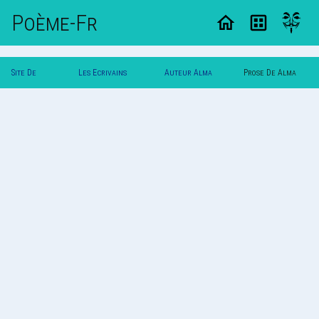
Poème-Fr
Site De
Les Ecrivains
Auteur Alma
Prose De Alma
Poemes
Poetes
Roso
Roso