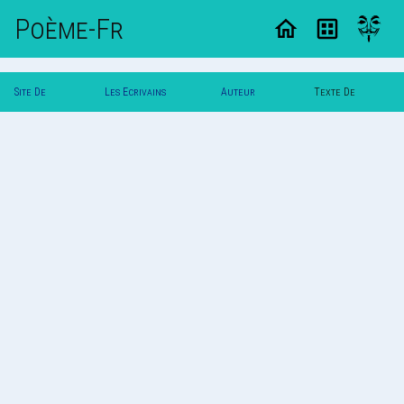
Poème-Fr
Site De
Les Ecrivains
Auteur
Texte De
Poemes
Poetes
Maniho
Maniho