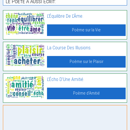
Le Poète À Aussi Écrit:
L’Équilibre De L’Âme.
Poème sur la Vie
La Course Des Illusions.
Poème sur le Plaisir
L’Écho D’Une Amitié.
Poème d'Amitié