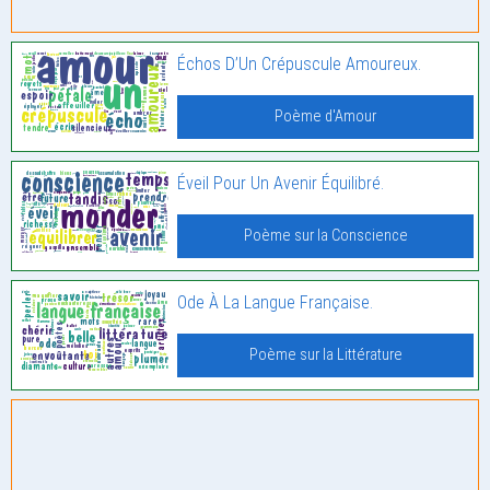
Échos D’Un Crépuscule Amoureux.
Poème d'Amour
Éveil Pour Un Avenir Équilibré.
Poème sur la Conscience
Ode À La Langue Française.
Poème sur la Littérature