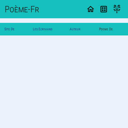
Poème-Fr
Site De
Les Ecrivains
Auteur
Poeme De
Poemes
Poetes
Maniho
Maniho