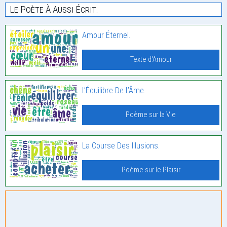
Le Poète À Aussi Écrit:
Amour Éternel.
Texte d'Amour
L’Équilibre De L’Âme.
Poème sur la Vie
La Course Des Illusions.
Poème sur le Plaisir