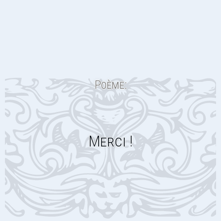
Poème:
Merci !