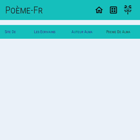
Poème-Fr
Site De
Les Ecrivains
Auteur Alma
Poeme De Alma
Poemes
Poetes
Roso
Roso