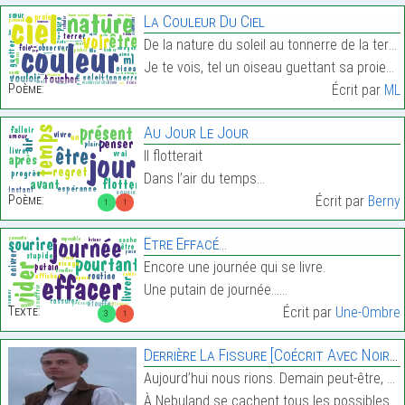
La Couleur Du Ciel
De la nature du soleil au tonnerre de la terre
Je te vois, tel un oiseau guettant sa proie…
Poème:
Écrit par
ML
Au Jour Le Jour
Il flotterait
Dans l’air du temps…
Poème:
Écrit par
Berny
1
1
Être Effacé…
Encore une journée qui se livre.
Une putain de journée……
Texte:
Écrit par
Une-Ombre
3
1
Derrière La Fissure [Coécrit Avec Noir Arôme]
Aujourd’hui nous rions. Demain peut-être, hier aus
À Nebuland se cachent tous les possibles. Dans les…