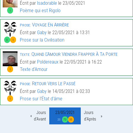
Écrit par
Isadorable
le 23/05/2021
Poème qui est Rigolo
1
Voyage En Arrière
Prose:
Écrit par
Gaby
le 22/05/2021 à 13:31
Prose sur la Civilisation
3
1
Quand L’Amour Viendra Frapper À Ta Porte
Texte:
Écrit par
Poldereaux
le 22/05/2021 à 16:22
Texte d'Amour
1
Retour Vers Le Passé
Prose:
Écrit par
Gaby
le 14/05/2021 à 02:33
Prose sur l'État d'âme
1
Jours
23/05/2021
Jours
d'Avant
d'Après
20
73
35