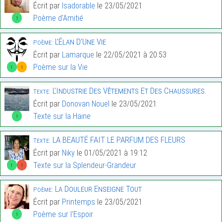
Écrit par
Isadorable
le 23/05/2021
Poème d'Amitié
1
L’Élan D’Une Vie
Poème:
Écrit par
Lamarque
le 22/05/2021 à 20:53
Poème sur la Vie
1
1
L’Industrie Des Vêtements Et Des Chaussures.
Texte:
Écrit par
Donovan Nouel
le 23/05/2021
Texte sur la Haine
1
LA BEAUTÉ FAIT LE PARFUM DES FLEURS
Texte:
Écrit par
Niky
le 01/05/2021 à 19:12
Texte sur la Splendeur-Grandeur
1
1
La Douleur Enseigne Tout
Poème:
Écrit par
Printemps
le 23/05/2021
Poème sur l'Espoir
1