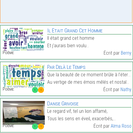
Il Était Grand Cet Homme
Il était grand cet homme
Et j’aurais bien voulu…
Poème:
Écrit par
Berny
Par Delà Le Temps
Que la beauté de ce moment brûle à l’éternité
Au vertige de mes émois mêlés et nostalgiques…
Poème:
Écrit par
Nathy
1
1
Danse Grivoise
Le regard vif, tel un lion affamé,
Tous les sens en éveil, exacerbés,…
Poème:
Écrit par
Alma Roso
1
1