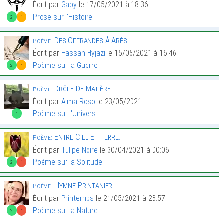
Écrit par
Gaby
le 17/05/2021 à 18:36
Prose sur l'Histoire
2
1
Des Offrandes À Arès
Poème:
Écrit par
Hassan Hyjazi
le 15/05/2021 à 16:46
Poème sur la Guerre
2
1
Drôle De Matière
Poème:
Écrit par
Alma Roso
le 23/05/2021
Poème sur l'Univers
1
Entre Ciel Et Terre.
Poème:
Écrit par
Tulipe Noire
le 30/04/2021 à 00:06
Poème sur la Solitude
2
1
Hymne Printanier
Poème:
Écrit par
Printemps
le 21/05/2021 à 23:57
Poème sur la Nature
2
1