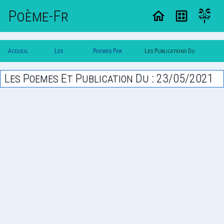
Poème-Fr
Accueil
Les
Poemes Par
Les Publications Du
Poesie
Poesies
Date
23/05/2021
Les Poemes Et Publication Du : 23/05/2021