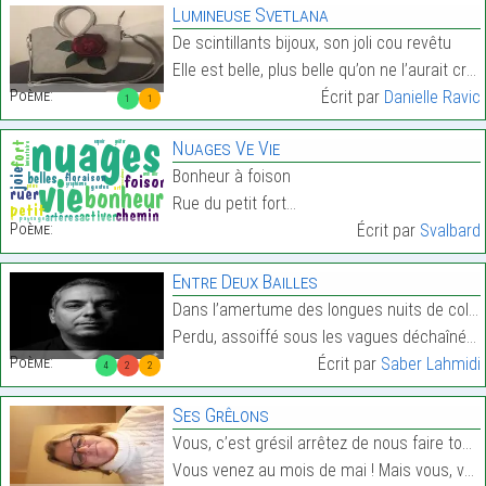
Lumineuse Svetlana
De scintillants bijoux, son joli cou revêtu
Elle est belle, plus belle qu’on ne l’aurait cru…
Poème:
Écrit par
Danielle Ravic
1
1
Nuages Ve Vie
Bonheur à foison
Rue du petit fort…
Poème:
Écrit par
Svalbard
Entre Deux Bailles
Dans l’amertume des longues nuits de colère.
Perdu, assoiffé sous les vagues déchaînées.…
Poème:
Écrit par
Saber Lahmidi
4
2
2
Ses Grêlons
Vous, c’est grésil arrêtez de nous faire tourner l
Vous venez au mois de mai ! Mais vous, vous avez u…