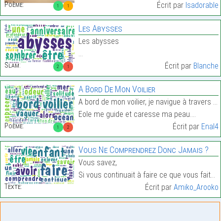
Poème:
Écrit par
Isadorable
1
1
Les Abysses
Les abysses
…
Slam:
Écrit par
Blanche
2
1
A Bord De Mon Voilier
A bord de mon voilier, je navigue à travers les fl
Eole me guide et caresse ma peau.…
Poème:
Écrit par
Enal4
1
2
Vous Ne Comprendrez Donc Jamais ?
Vous savez,
Si vous continuait à faire ce que vous faites…
Texte:
Écrit par
Amiko_Arooko