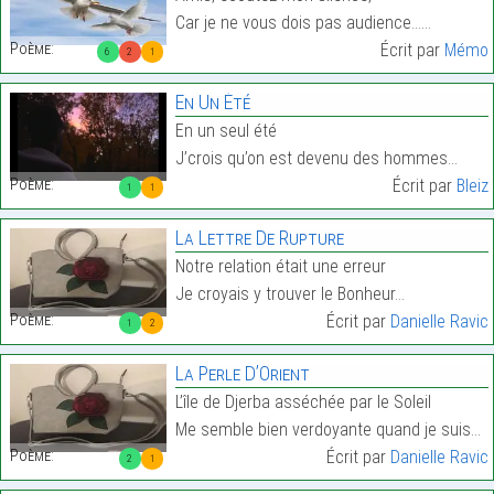
Car je ne vous dois pas audience……
Poème:
Écrit par
Mémo
6
2
1
En Un Été
En un seul été
J’crois qu’on est devenu des hommes…
Poème:
Écrit par
Bleiz
1
1
La Lettre De Rupture
Notre relation était une erreur
Je croyais y trouver le Bonheur…
Poème:
Écrit par
Danielle Ravic
1
2
La Perle D’Orient
L’île de Djerba asséchée par le Soleil
Me semble bien verdoyante quand je suis…
Poème:
Écrit par
Danielle Ravic
2
1