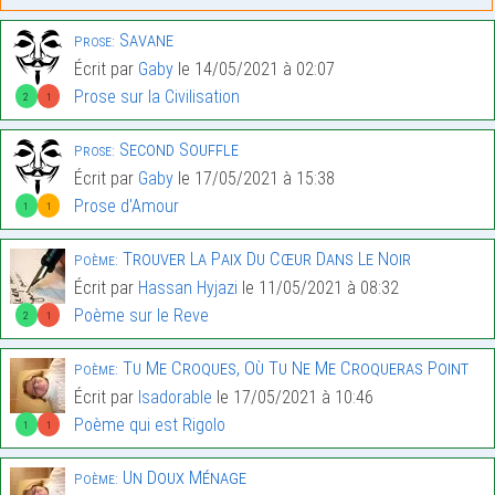
Savane
Prose:
Écrit par
Gaby
le 14/05/2021 à 02:07
Prose sur la Civilisation
2
1
Second Souffle
Prose:
Écrit par
Gaby
le 17/05/2021 à 15:38
Prose d'Amour
1
1
Trouver La Paix Du Cœur Dans Le Noir
Poème:
Écrit par
Hassan Hyjazi
le 11/05/2021 à 08:32
Poème sur le Reve
2
1
Tu Me Croques, Où Tu Ne Me Croqueras Point
Poème:
Écrit par
Isadorable
le 17/05/2021 à 10:46
Poème qui est Rigolo
1
1
Un Doux Ménage
Poème: