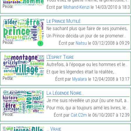
Prose:
Écrit par
Mohand-Kenzi
le 14/03/2010 à 18:3
Le Prince Mutilé
Ne sachant plus que faire de ses journées,
Un Prince décida un jour de se promener…
Prose:
Écrit par
Natsu
le 03/12/2008 à 09:29
3
L’Esprit Tigre
Autrefois, à l’époque ou les hommes et les dieux s
Et que les légendes était la réalitée,…
Prose:
Écrit par
Myalara
le 12/04/2008 à 13:17
La Légende Noire…
Je me suis réveillée un jour (ou une nuit, allez s
Pour moi, qui ai toujours aimé les livres, les art…
Prose:
Écrit par
Cat.C2m
le 06/10/2007 à 12:39
… Vraie