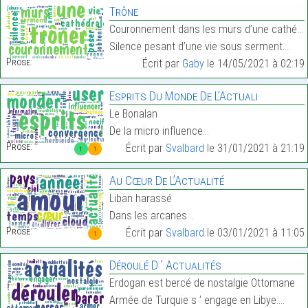
Trône
Couronnement dans les murs d’une cathédrale.
Silence pesant d’une vie sous serment.…
Prose:
Écrit par
Gaby
le 14/05/2021 à 02:19
Esprits Du Monde De L’Actuali
Le Bonalan
De la micro influence…
Prose:
Écrit par
Svalbard
le 31/01/2021 à 21:19
1
1
Au Cœur De L’Actualité
Liban harassé
Dans les arcanes…
Prose:
Écrit par
Svalbard
le 03/01/2021 à 11:05
1
Déroulé D ’ Actualités
Erdogan est bercé de nostalgie Ottomane
Armée de Turquie s ’ engage en Libye.…