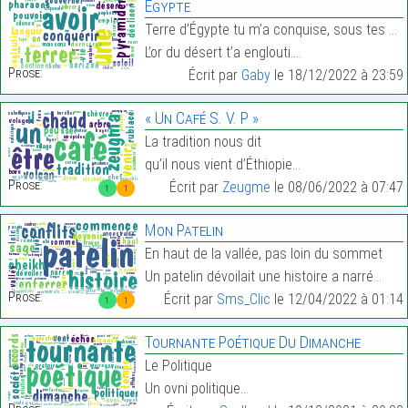
Egypte
Terre d’Égypte tu m’a conquise, sous tes pyramides
L’or du désert t’a englouti.…
Prose:
Écrit par
Gaby
le 18/12/2022 à 23:59
« Un Café S. V. P »
La tradition nous dit
qu’il nous vient d’Éthiopie…
Prose:
Écrit par
Zeugme
le 08/06/2022 à 07:47
1
1
Mon Patelin
En haut de la vallée, pas loin du sommet
Un patelin dévoilait une histoire a narré…
Prose:
Écrit par
Sms_Clic
le 12/04/2022 à 01:14
1
1
Tournante Poétique Du Dimanche
Le Politique
Un ovni politique…