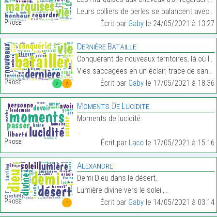
Leurs colliers de perles se balancent avec la bris…
Prose:
Écrit par
Gaby
le 24/05/2021 à 13:27
Dernière Bataille
Conquérant de nouveaux territoires, là où le bas b
Vies saccagées en un éclair, trace de sang dans le…
Prose:
Écrit par
Gaby
le 17/05/2021 à 18:36
2
2
Moments De Lucidite.
Moments de lucidité.
…
Prose:
Écrit par
Laco
le 17/05/2021 à 15:16
Alexandre
Demi Dieu dans le désert,
Lumière divine vers le soleil,…
Prose:
Écrit par
Gaby
le 14/05/2021 à 03:14
1