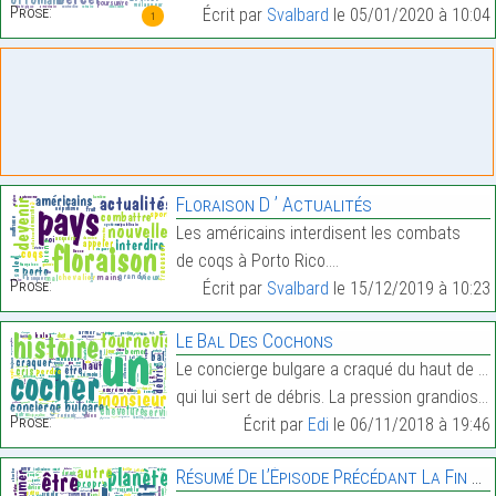
Prose:
Écrit par
Svalbard
le 05/01/2020 à 10:04
1
Floraison D ’ Actualités
Les américains interdisent les combats
de coqs à Porto Rico.…
Prose:
Écrit par
Svalbard
le 15/12/2019 à 10:23
Le Bal Des Cochons
Le concierge bulgare a craqué du haut de sa chevel
qui lui sert de débris. La pression grandiose, par…
Prose:
Écrit par
Edi
le 06/11/2018 à 19:46
Résumé De L’Épisode Précédant La Fin Du Monde.