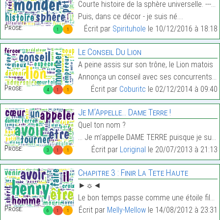
Courte histoire de la sphère universelle. --- Comm
Puis, dans ce décor - je suis né.…
Prose:
Écrit par
Spirituhole
le 10/12/2016 à 18:18
1
1
Le Conseil Du Lion
A peine assis sur son trône, le Lion matois
Annonça un conseil avec ses concurrents :…
Prose:
Écrit par
Coburitc
le 02/12/2014 à 09:40
4
1
1
Je M’Appelle… Dame Terre !
Quel ton nom ?
… Je m’appelle DAME TERRE puisque je suis mariée, …
Prose:
Écrit par
Loriginal
le 20/07/2013 à 21:13
3
1
1
Chapitre 3 : Finir La Tete Haute
►☼◄
Le bon temps passe comme une étoile filante. Henry…
Prose:
Écrit par
Melly-Mellow
le 14/08/2012 à 23:31
6
1
1