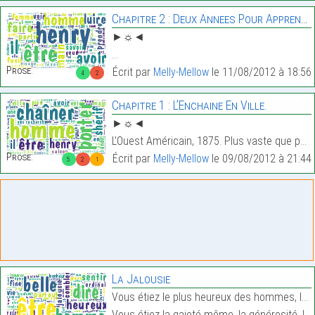
Chapitre 2 : Deux Annees Pour Apprendre A Vivre.
►☼◄
…
Prose:
Écrit par
Melly-Mellow
le 11/08/2012 à 18:56
4
2
Chapitre 1 : L’Enchaine En Ville.
►☼◄
L’Ouest Américain, 1875. Plus vaste que peuplé. Et…
Prose:
Écrit par
Melly-Mellow
le 09/08/2012 à 21:44
5
2
1
La Jalousie
Vous étiez le plus heureux des hommes, la vie vous
Vous étiez la gaieté même, la générosité, le coura…