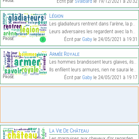
Prose:
Écrit par
Svalbard
le 19/12/2021 à 20:32
Légion
Les gladiateurs rentrent dans l’arène, la peur rem
Leurs adversaires les regardent avec la haine au f…
Prose:
Écrit par
Gaby
le 24/05/2021 à 19:31
2
Armée Royale
Les hommes brandissent leurs glaives, ils attenden
Ils enfilent leurs armures, rien ne saurai les per…
Prose:
Écrit par
Gaby
le 24/05/2021 à 19:17
La Vie De Château
Les marquises aux cheveux d’or regardent l’aurore.