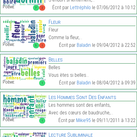
Poème:
Écrit par
Lettréphilo
le 07/06/2012 à 10:12
7
2
Fleur
Fleur
Comme la fleur,…
Poème:
Écrit par
Baladin
le 09/04/2012 à 22:52
5
1
Belles
Belles
Vous ètes si belles…
Poème:
Écrit par
Baladin
le 08/04/2012 à 09:39
1
Les Hommes Sont Des Enfants
Les hommes sont des enfants,
Avec des cœurs de baudruche,…
Poème:
Écrit par
Mikie95
le 09/11/2011 à 13:22
1
Lecture Subliminale