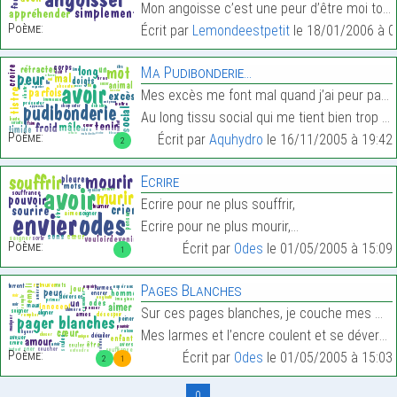
Mon angoisse c’est une peur d’être moi tout simple…
Poème:
Écrit par
Lemondeestpetit
le 18/01/2006 à 0
Ma Pudibonderie…
Mes excès me font mal quand j’ai peur parfois,
Au long tissu social qui me tient bien trop froid,…
Poème:
Écrit par
Aquhydro
le 16/11/2005 à 19:42
2
Ecrire
Ecrire pour ne plus souffrir,
Ecrire pour ne plus mourir,…
Poème:
Écrit par
Odes
le 01/05/2005 à 15:09
1
Pages Blanches
Sur ces pages blanches, je couche mes maux,
Mes larmes et l’encre coulent et se déversent.…
Poème:
Écrit par
Odes
le 01/05/2005 à 15:03
2
1
0