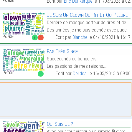
Poème:
Écrit par
Eric Dunkerque
le 11/03/2023 à 02:
Je Suis Un Clown Qui Rit Et Qui Pleure
Derrière ce masque porteur de rires et de pleurs,
Des années je me suis cachée avec pudeur,…
Poème:
Écrit par
Blanche
le 04/10/2021 à 16:17
1
1
Pas Très Singe
Succédanés de banquiers,
Les passions de mes raisons,…
Poème:
Écrit par
Delideal
le 16/05/2015 à 09:00
1
Qui Suis Je ?
Avec pour tout viatique un simple fil d’argent