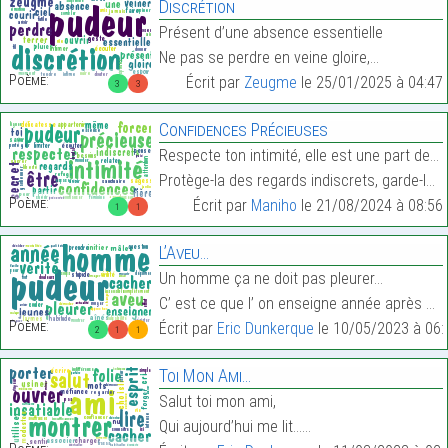
Discrétion
Présent d’une absence essentielle
Ne pas se perdre en veine gloire,…
Poème:
Écrit par
Zeugme
le 25/01/2025 à 04:47
3
3
Confidences Précieuses
Respecte ton intimité, elle est une part de toi pr
Protège-la des regards indiscrets, garde-la pour t…
Poème:
Écrit par
Maniho
le 21/08/2024 à 08:56
1
1
L’Aveu…
Un homme ça ne doit pas pleurer…
C’ est ce que l’ on enseigne année après année…
Poème:
Écrit par
Eric Dunkerque
le 10/05/2023 à 06:
2
1
1
Toi Mon Ami…
Salut toi mon ami,
Qui aujourd’hui me lit……