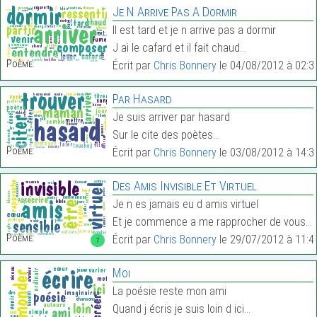
Je N Arrive Pas A Dormir
Il est tard et je n arrive pas a dormir
J ai le cafard et il fait chaud…
Poème:
Écrit par
Chris Bonnery
le 04/08/2012 à 02:3
Par Hasard
Je suis arriver par hasard
Sur le cite des poètes…
Poème:
Écrit par
Chris Bonnery
le 03/08/2012 à 14:3
Des Amis Invisible Et Virtuel
Je n es jamais eu d amis virtuel
Et je commence a me rapprocher de vous…
Poème:
Écrit par
Chris Bonnery
le 29/07/2012 à 11:4
7
Moi
La poésie reste mon ami
Quand j écris je suis loin d ici…