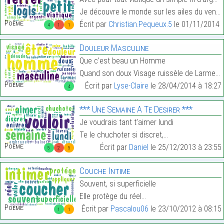
Je découvre le monde sur les ailes du vent,…
Poème:
Écrit par
Christian.Pequeux.5
le 01/11/2014 
4
1
1
Douleur Masculine
Que c’est beau un Homme
Quand son doux Visage ruissèle de Larmes…
Poème:
Écrit par
Lyse-Claire
le 28/04/2014 à 18:27
4
*** Une Semaine A Te Desirer ***
Je voudrais tant t’aimer lundi
Te le chuchoter si discret,…
Poème:
Écrit par
Daniel
le 25/12/2013 à 23:55
5
2
5
Couche Intime
Souvent, si superficielle
Elle protège du réel…
Poème:
Écrit par
Pascalou06
le 23/10/2012 à 08:15
1
1