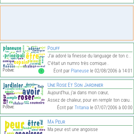
Pouff
J’ai adoré la finesse du language de ton copain en
C’était un numro très comique…
Poème:
Écrit par
Planeuse
le 02/08/2006 à 14:01
1
Une Rose Et Son Jardinier
Aujourd’hui, j’ai dans mon cœur,
Assez de chaleur, pour en remplir ton cœur.…
Poème:
Écrit par
Tritania
le 07/07/2006 à 00:00
Ma Peur
Ma peur est une angoisse