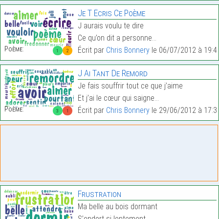
Je T Écris Ce Poème
J aurais voulu te dire
Ce qu’on dit a personne…
Poème:
Écrit par
Chris Bonnery
le 06/07/2012 à 19:4
1
2
J Ai Tant De Remord
Je fais souffrir tout ce que j’aime
Et j’ai le cœur qui saigne…
Poème:
Écrit par
Chris Bonnery
le 29/06/2012 à 17:3
3
1
Frustration
Ma belle au bois dormant
S’endort si lentement,…