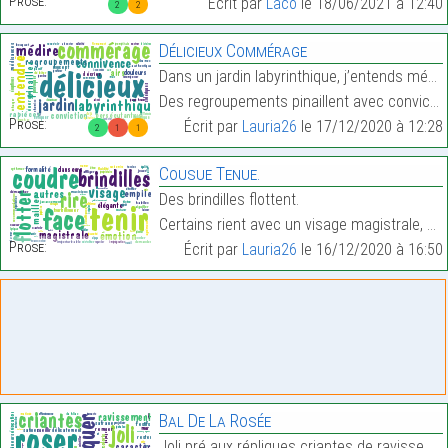
Prose:
Écrit par
Laco
le 18/06/2021 à 12:40
2
2
Délicieux Commérage
Dans un jardin labyrinthique, j’entends médire par
Des regroupements pinaillent avec conviction.…
Prose:
Écrit par
Lauria26
le 17/12/2020 à 12:28
2
1
1
Cousue Tenue.
Des brindilles flottent.
Certains rient avec un visage magistrale, en émoti…
Prose:
Écrit par
Lauria26
le 16/12/2020 à 16:50
Bal De La Rosée
Joli pré aux répliques criantes de ravissement.