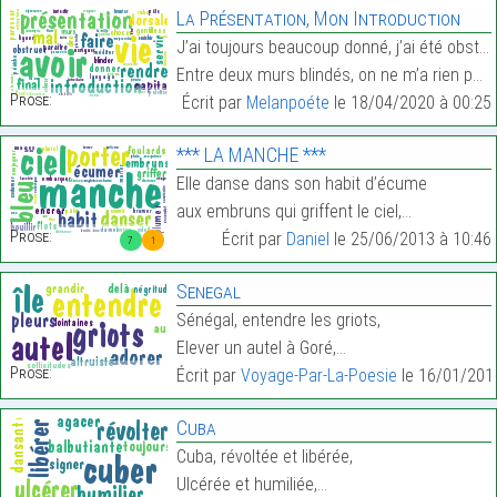
La Présentation, Mon Introduction
J’ai toujours beaucoup donné, j’ai été obstrué par
Entre deux murs blindés, on ne m’a rien passé et ç…
Prose:
Écrit par
Melanpoéte
le 18/04/2020 à 00:25
*** LA MANCHE ***
Elle danse dans son habit d’écume
aux embruns qui griffent le ciel,…
Prose:
Écrit par
Daniel
le 25/06/2013 à 10:46
7
1
Senegal
Sénégal, entendre les griots,
Elever un autel à Goré,…
Prose:
Écrit par
Voyage-Par-La-Poesie
le 16/01/201
Cuba
Cuba, révoltée et libérée,
Ulcérée et humiliée,…