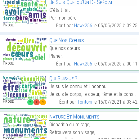
Je Suis Quelqu’Un De Spécial
C’était fait
Par mon père…
Prose:
Écrit par
Hawk256
le 05/05/2025 à 02:25
Que Nos Cœurs
Que nos cœurs
Planer…
Prose:
Écrit par
Hawk256
le 05/05/2025 à 00:11
Qui Suis-Je ?
Je suis le connu et l’inconnu.
Je suis le corps, le coeur, l’âme et la conscience…
Prose:
Écrit par
Tontoni
le 15/07/2021 à 03:42
2
1
3
Nature Et Monuments.
Disparitin du mirage,
Retrouvera son visage,…