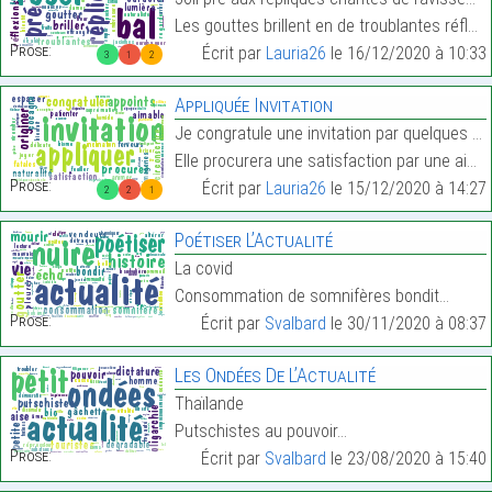
Les gouttes brillent en de troublantes réflexions.…
Prose:
Écrit par
Lauria26
le 16/12/2020 à 10:33
3
1
2
Appliquée Invitation
Je congratule une invitation par quelques appoints
Elle procurera une satisfaction par une aimable na…
Prose:
Écrit par
Lauria26
le 15/12/2020 à 14:27
2
2
1
Poétiser L’Actualité
La covid
Consommation de somnifères bondit…
Prose:
Écrit par
Svalbard
le 30/11/2020 à 08:37
Les Ondées De L’Actualité
Thaïlande
Putschistes au pouvoir…
Prose:
Écrit par
Svalbard
le 23/08/2020 à 15:40