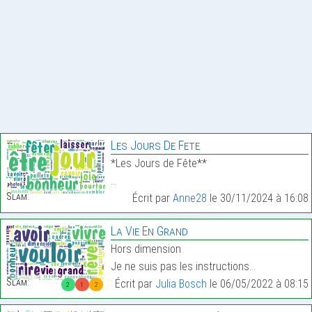
Les Jours De Fete
*Les Jours de Fête**
…
Slam:
Écrit par
Anne28
le 30/11/2024 à 16:08
La Vie En Grand
Hors dimension
Je ne suis pas les instructions…
Slam:
Écrit par
Julia Bosch
le 06/05/2022 à 08:15
2
1
2