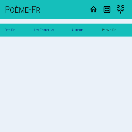
Poème-Fr
Site De
Les Ecrivains
Auteur
Poeme De
Poemes
Poetes
Albertb
Albertb