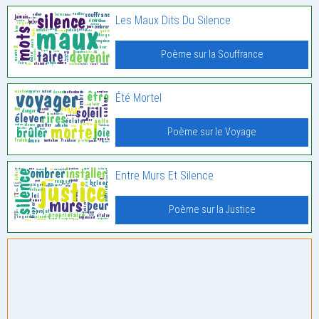
Les Maux Dits Du Silence
Poème sur la Souffrance
Été Mortel
Poème sur le Voyage
Entre Murs Et Silence
Poème sur la Justice