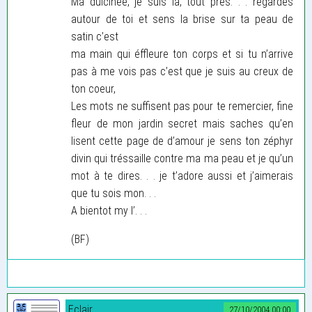
Ma dulcinée, je suis là, tout près. . . regardes
autour de toi et sens la brise sur ta peau de
satin c’est
ma main qui éffleure ton corps et si tu n’arrive
pas à me vois pas c’est que je suis au creux de
ton coeur,
Les mots ne suffisent pas pour te remercier, fine
fleur de mon jardin secret mais saches qu’en
lisent cette page de d’amour je sens ton zéphyr
divin qui tréssaille contre ma ma peau et je qu’un
mot à te dires. . . je t’adore aussi et j’aimerais
que tu sois mon. . .
A bientot my l’. . .
(BF)
Eclair
27/10/2004 00:00