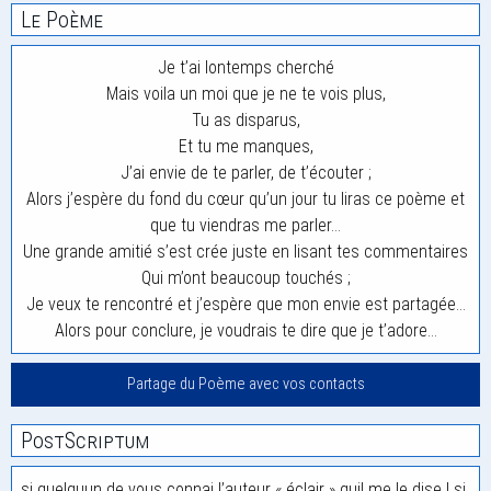
Le Poème
Je t’ai lontemps cherché
Mais voila un moi que je ne te vois plus,
Tu as disparus,
Et tu me manques,
J’ai envie de te parler, de t’écouter ;
Alors j’espère du fond du cœur qu’un jour tu liras ce poème et
que tu viendras me parler…
Une grande amitié s’est crée juste en lisant tes commentaires
Qui m’ont beaucoup touchés ;
Je veux te rencontré et j’espère que mon envie est partagée…
Alors pour conclure, je voudrais te dire que je t’adore…
Partage du Poème avec vos contacts
PostScriptum
si quelquun de vous connai l’auteur « éclair » quil me le dise ! si