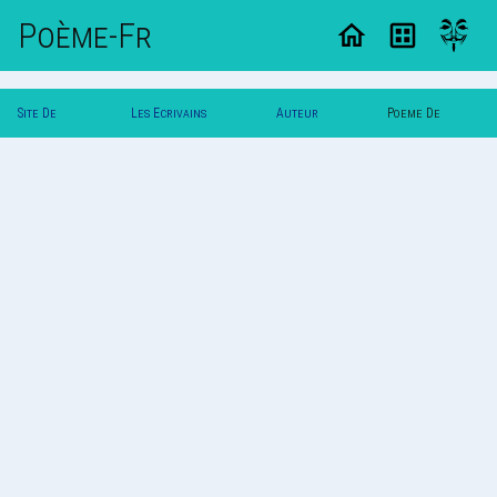
Poème-Fr
Site De
Les Ecrivains
Auteur
Poeme De
Poemes
Poetes
Alexia
Alexia