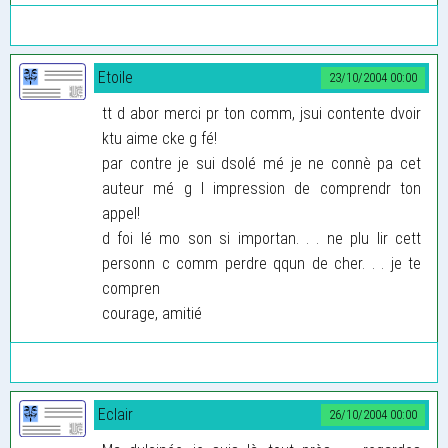
Etoile
23/10/2004 00:00
tt d abor merci pr ton comm, jsui contente dvoir
ktu aime cke g fé!
par contre je sui dsolé mé je ne connè pa cet
auteur mé g l impression de comprendr ton
appel!
d foi lé mo son si importan. . . ne plu lir cett
personn c comm perdre qqun de cher. . . je te
compren
courage, amitié
Eclair
26/10/2004 00:00