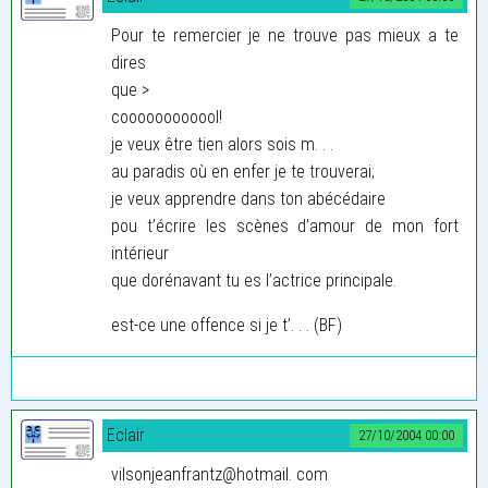
Pour te remercier je ne trouve pas mieux a te
dires
que >
coooooooooool!
je veux être tien alors sois m. . .
au paradis où en enfer je te trouverai;
je veux apprendre dans ton abécédaire
pou t’écrire les scènes d’amour de mon fort
intérieur
que dorénavant tu es l’actrice principale.
est-ce une offence si je t’. . . (BF)
Eclair
27/10/2004 00:00
vilsonjeanfrantz@hotmail. com