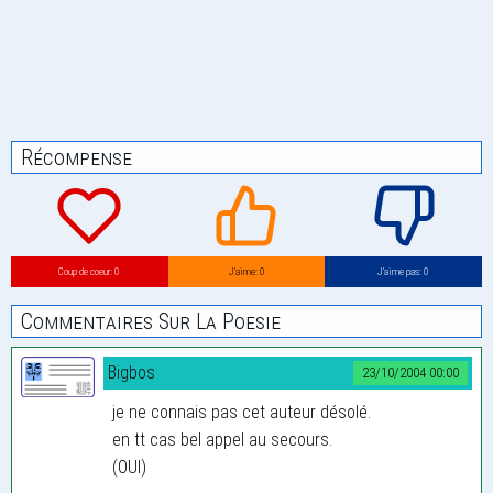
Récompense
Coup de coeur: 0
J’aime: 0
J’aime pas: 0
Commentaires Sur La Poesie
Bigbos
23/10/2004 00:00
je ne connais pas cet auteur désolé.
en tt cas bel appel au secours.
(OUI)