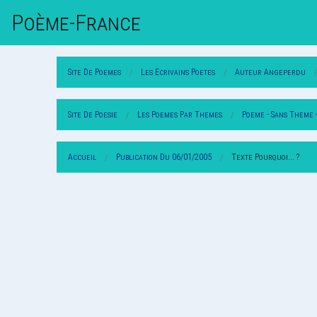
Poème-Fr
Ance
Site De Poemes
Les Ecrivains Poetes
Auteur Angeperdu
Site De Poesie
Les Poemes Par Themes
Poeme - Sans Theme 
Accueil
Publication Du 06/01/2005
Texte Pourquoi... ?