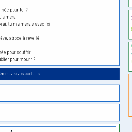
e née pour toi ?
J’aimerai
vrai, tu m’aimerais avec foi
êve, atroce à reveillé
née pour souffrir
ublier pour mourir ?
oème avec vos contacts