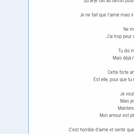
Qu’ai-je fait au destin pou
Je ne fait que t’aimé mais i
Ne m
J’ai trop peur
Tu dis 
Mais déjà 
Cette forte a
Est elle, pour que tu
Je voul
Mais je
Maintena
Mon amour est plu
C’est horrible d’aimé et sentir que