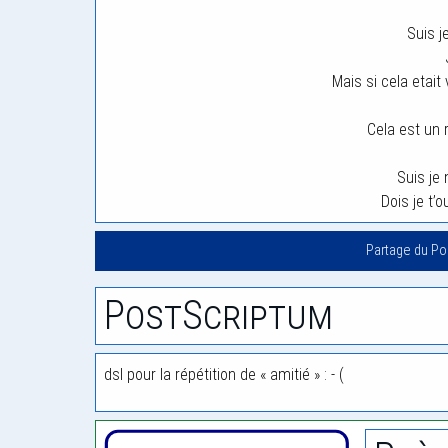
Suis j
Mais si cela etait 
Cela est un r
Suis je 
Dois je t’o
Partage du P
PostScriptum
dsl pour la répétition de « amitié » : - (