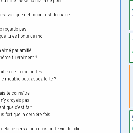
r qu’il me fasse du mal à ce point ?
l est vrai que cet amour est déchainé
e regarde pas
 que tu es honte de moi
m’aimé par amitié
même tu vraiment ?
mitié que tu me portes
 ne m’oublie pas, assez forte ?
ais te connaître
 n’y croyais pas
nt que c’est fait
s fort que la derniére fois
 cela ne sers à rien dans cette vie de pitié