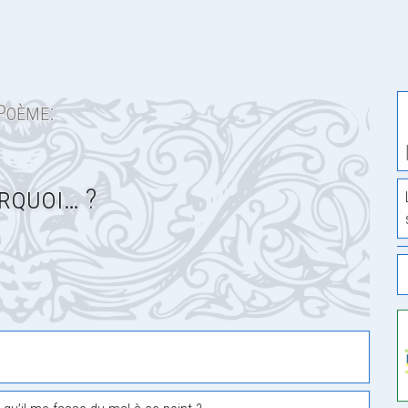
Poème:
rquoi… ?