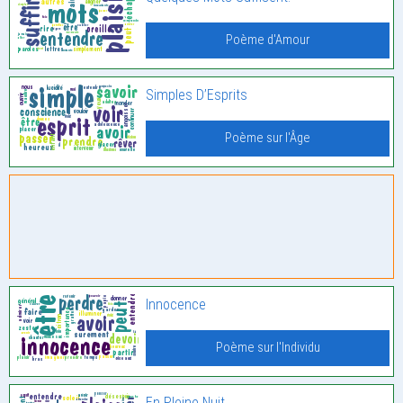
Poème d'Amour
Simples D’Esprits
Poème sur l'Âge
Innocence
Poème sur l'Individu
En Pleine Nuit