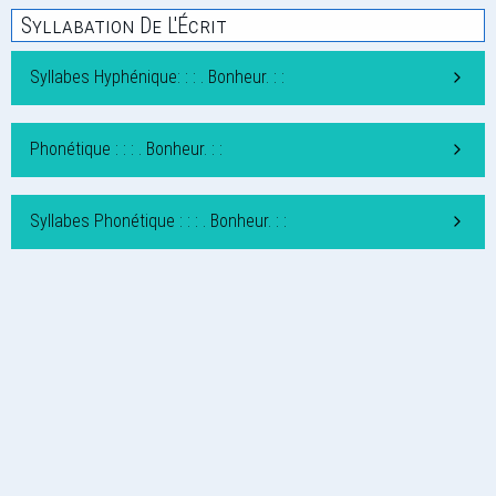
Syllabation De L'Écrit
Syllabes Hyphénique: : : . Bonheur. : :
Phonétique : : : . Bonheur. : :
Syllabes Phonétique : : : . Bonheur. : :