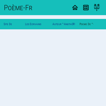
Poème-Fr
Site De
Les Ecrivains
Auteur °-Anoth3R-
Poeme De °-
Poemes
Poetes
°
Anoth3R-°