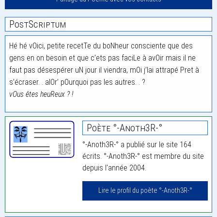
PostScriptum
Hé hé vOici, petite recetTe du boNheur consciente que des
gens en on besoin et que c’ets pas faciLe à avOir mais il ne
faut pas désespérer uN jour il viendra, mOi j’lai attrapé Pret à
s’écraser. . alOr’ pOurquoi pas les autres. . ?
vOus êtes heuReux ? !
Poète °-Anoth3R-°
°-Anoth3R-° a publié sur le site 164
écrits. °-Anoth3R-° est membre du site
depuis l'année 2004.
Lire le profil du poète °-Anoth3R-°