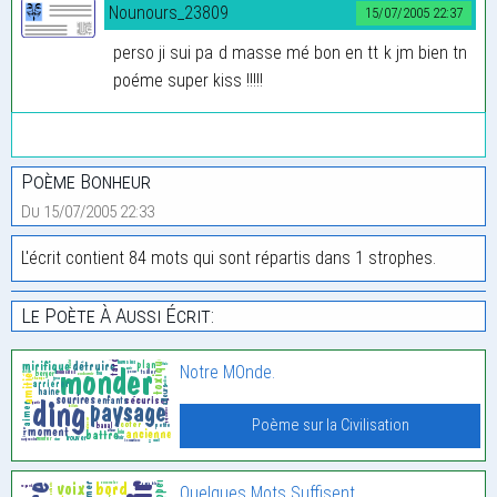
Nounours_23809
15/07/2005 22:37
perso ji sui pa d masse mé bon en tt k jm bien tn
poéme super kiss !!!!!
Poème Bonheur
Du 15/07/2005 22:33
L'écrit contient 84 mots qui sont répartis dans 1 strophes.
Le Poète À Aussi Écrit:
Notre MOnde.
Poème sur la Civilisation
Quelques Mots Suffisent.