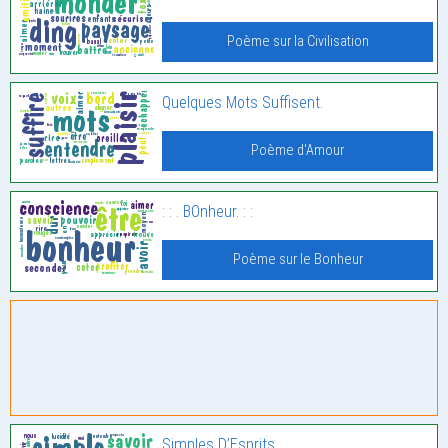
Poème sur la Civilisation
Quelques Mots Suffisent.
Poème d'Amour
: : . BOnheur. : :
Poème sur le Bonheur
Simples D’Esprits