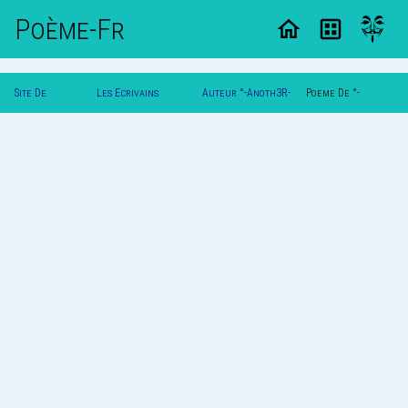
Poème-Fr
Site De
Les Ecrivains
Auteur °-Anoth3R-
Poeme De °-
Poemes
Poetes
°
Anoth3R-°