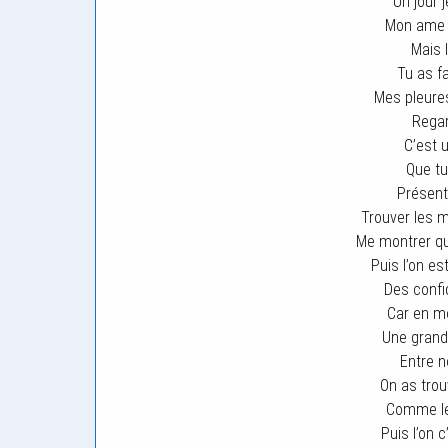
Un jour 
Mon ame p
Mais l
Tu as f
Mes pleures
Regar
C’est 
Que tu
Présente
Trouver les 
Me montrer qu
Puis l’on e
Des confi
Car en mo
Une grande
Entre n
On as tro
Comme le 
Puis l’on 