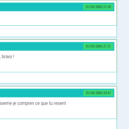
31/05/2005 21:05
31/05/2005 21:21
 bravo !
31/05/2005 23:41
poeme je compren ce que tu resent