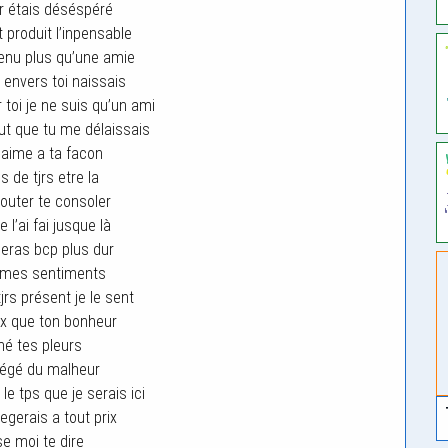
 étais déséspéré
t produit l’inpensable
enu plus qu’une amie
envers toi naissais
toi je ne suis qu’un ami
but que tu me délaissais
’aime a ta facon
s de tjrs etre la
couter te consoler
l’ai fai jusque là
eras bcp plus dur
r mes sentiments
tjrs présent je le sent
x que ton bonheur
é tes pleurs
tégé du malheur
 le tps que je serais ici
egerais a tout prix
se moi te dire