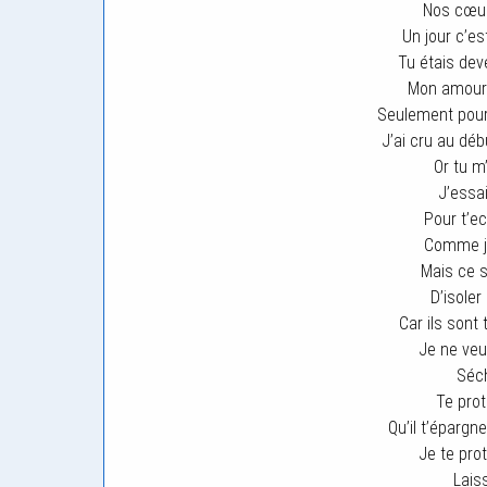
Nos cœur
Un jour c’es
Tu étais dev
Mon amour 
Seulement pour 
J’ai cru au dé
Or tu m
J’essai
Pour t’e
Comme je 
Mais ce s
D’isole
Car ils sont 
Je ne veu
Séch
Te pro
Qu’il t’épargne
Je te prot
Lais