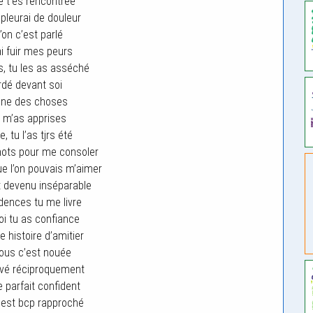
je t’es rencontrée
leurai de douleur
’on c’est parlé
ai fuir mes peurs
, tu les as asséché
dé devant soi
une des choses
 m’as apprises
, tu l’as tjrs été
mots pour me consoler
e l’on pouvais m’aimer
st devenu inséparable
dences tu me livre
i tu as confiance
 histoire d’amitier
ous c’est nouée
uvé réciproquement
parfait confident
c’est bcp rapproché