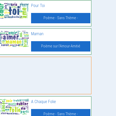
Pour Toi
Poème - Sans Thème -
Maman
Poème sur l'Amour-Amitié
A Chaque Folie
Poème - Sans Thème -