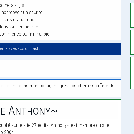
’aimerais tjrs
s apercevoir un sourire
le plus grand plaisir
tous va bien pour toi
commence ou fini ma joie
oème avec vos contacts
teras a jms dans mon coeur, malgres nos chemins differents…
te Anthony~
ublié sur le site 27 écrits. Anthony~ est membre du site
ée 2004.