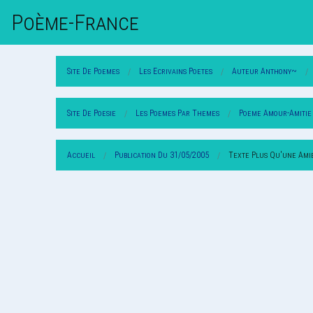
Poème-Fr
Ance
Site De Poemes
Les Ecrivains Poetes
Auteur Anthony~
Site De Poesie
Les Poemes Par Themes
Poeme Amour-Amitie
Accueil
Publication Du 31/05/2005
Texte Plus Qu'une Ami