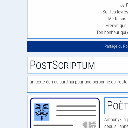
Je t
Sur tes levre
Me fairais 
Preuve que 
Ton bonheur qui 
Partage du P
PostScriptum
un texte écri aujourd’hui pour une personne qui res
Poè
Anthony~ a p
depuis l'ann