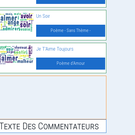
Un Soir
Poème - Sans Thème -
Je T’Aime Toujours
Poème d'Amour
Texte Des Commentateurs