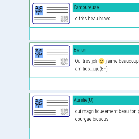
L'amoureuse
c très beau bravo !
Ewilan
Oui tres joli
j’aime beaucoup,
amitiés...juju(BF)
Aurelie(U)
oui magnifiqueement beau ton 
courgae biosous