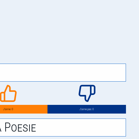
J’aime: 0
J’aime pas: 0
 Poesie