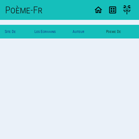
Poème-Fr
Site De
Les Ecrivains
Auteur
Poeme De
Poemes
Poetes
Antigone
Antigone