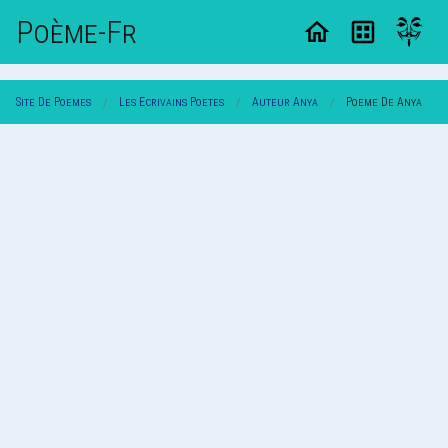
Poème-Fr
Site De Poemes
Les Ecrivains Poetes
Auteur Anya
Poeme De Anya