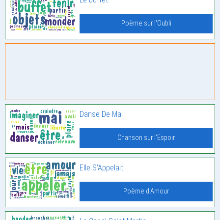
Poème sur l'Oubli
Danse De Mai
Chanson sur l'Espoir
Elle S’Appelait
Poème d'Amour