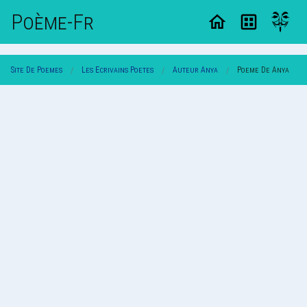
Poème-Fr
Site De Poemes
Les Ecrivains Poetes
Auteur Anya
Poeme De Anya