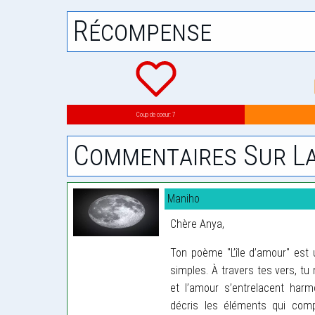
Récompense
Coup de coeur: 7
Commentaires Sur La
Maniho
Chère Anya,
Ton poème "L’île d’amour" est 
simples. À travers tes vers, t
et l’amour s’entrelacent harm
décris les éléments qui com