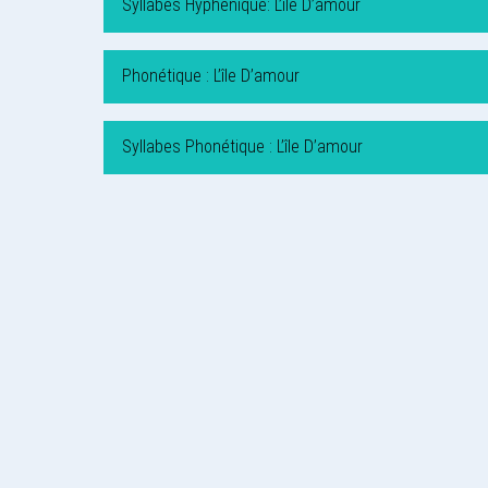
Syllabes Hyphénique: L’île D’amour
Phonétique : L’île D’amour
Syllabes Phonétique : L’île D’amour