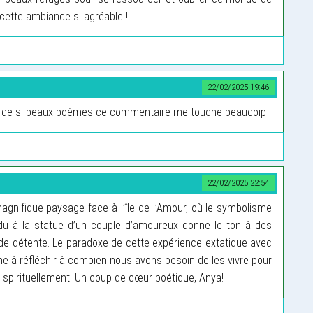
 cette ambiance si agréable !
22/02/2025 19:46
rit de si beaux poèmes ce commentaire me touche beaucoip
22/02/2025 22:54
gnifique paysage face à l’île de l’Amour, où le symbolisme
u à la statue d’un couple d’amoureux donne le ton à des
e détente. Le paradoxe de cette expérience extatique avec
e à réfléchir à combien nous avons besoin de les vivre pour
 spirituellement. Un coup de cœur poétique, Anya!