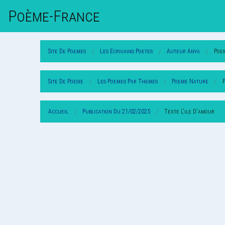
Poème-Fr
Ance
Site De Poemes
Les Ecrivains Poetes
Auteur Anya
Poe
Site De Poesie
Les Poemes Par Themes
Poeme Nature
Accueil
Publication Du 21/02/2025
Texte L'ile D'amour