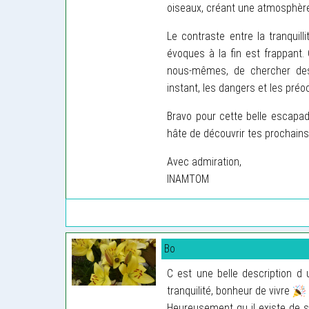
oiseaux, créant une atmosphèr
Le contraste entre la tranquil
évoques à la fin est frappant.
nous-mêmes, de chercher des 
instant, les dangers et les préo
Bravo pour cette belle escapade
hâte de découvrir tes prochains 
Avec admiration,
INAMTOM
Bo
C est une belle description d 
tranquilité, bonheur de vivre
Heureusement qu il existe de s