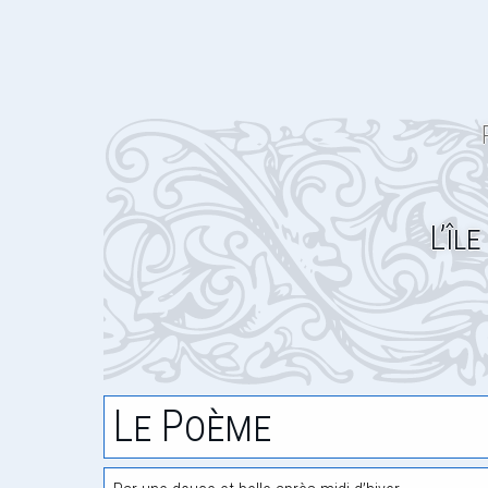
L’îl
Le Poème