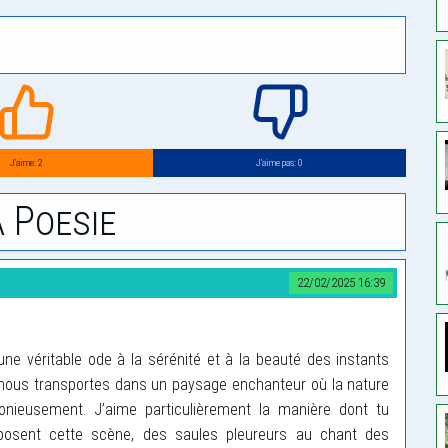
J’aime: 2
J’aime pas: 0
 Poesie
22/02/2025 16:39
une véritable ode à la sérénité et à la beauté des instants
u nous transportes dans un paysage enchanteur où la nature
onieusement. J’aime particulièrement la manière dont tu
posent cette scène, des saules pleureurs au chant des