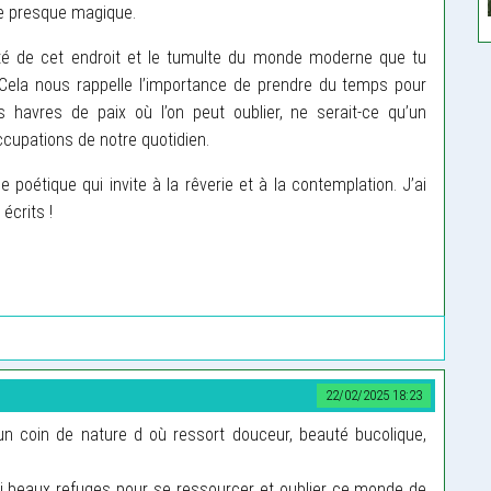
e presque magique.
lité de cet endroit et le tumulte du monde moderne que tu
 Cela nous rappelle l’importance de prendre du temps pour
havres de paix où l’on peut oublier, ne serait-ce qu’un
ccupations de notre quotidien.
 poétique qui invite à la rêverie et à la contemplation. J’ai
écrits !
22/02/2025 18:23
un coin de nature d où ressort douceur, beauté bucolique,
i beaux refuges pour se ressourcer et oublier ce monde de