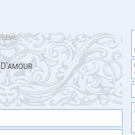
Poème:
e D’amour