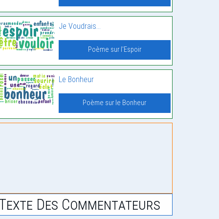
Je Voudrais…
Poème sur l'Espoir
Le Bonheur
Poème sur le Bonheur
Texte Des Commentateurs