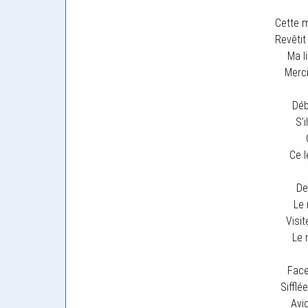
Cette m
Revêtit
Ma li
Merci
Déb
S’i
Ce l
De
Le 
Visit
Le 
Face
Sifflé
Avi