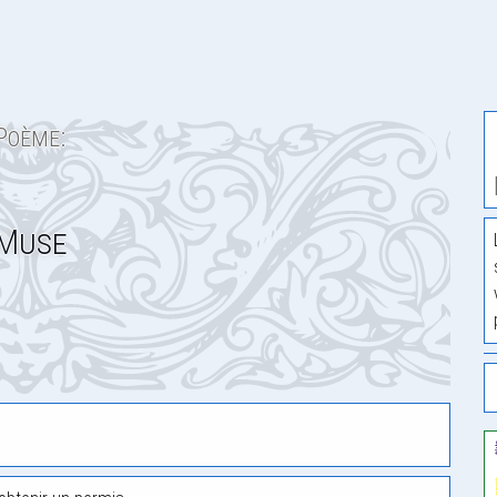
Poème:
Muse