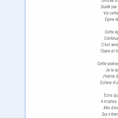
Difficile 
Guidé par
Vis cette
Epine d
Cette é
Continu
C’est ains
Claire et 
Cette poésie
Je la q
J’hérite d
Echine d’u
Ecris qu
Il m’attire
Afin d’in
Qui s’éte