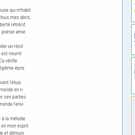
use qui m’habit
 tous mes abris,
berté rétrécit
 poésie amie.
iter un récit
l est nourrit
Ca vérifie
égitime épris
vant l’étuis
monde en ri
er ces parties
monde l’envi
 à la mélodie
e en mon esprit
de et démuni