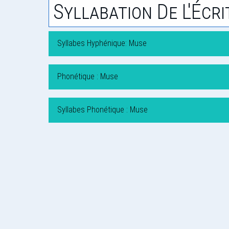
Syllabation De L'Écri
Syllabes Hyphénique: Muse
Phonétique : Muse
Syllabes Phonétique : Muse