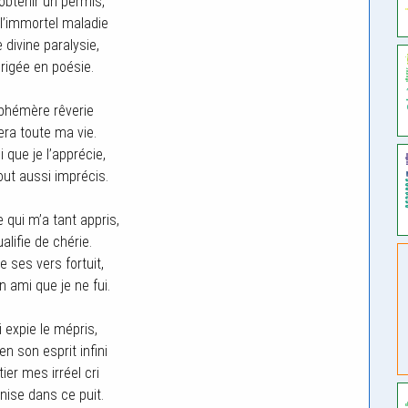
d’obtenir un permis,
 l’immortel maladie
 divine paralysie,
irigée en poésie.
phémère rêverie
era toute ma vie.
i que je l’apprécie,
tout aussi imprécis.
 qui m’a tant appris,
ualifie de chérie.
e ses vers fortuit,
n ami que je ne fui.
i expie le mépris,
 en son esprit infini
itier mes irréel cri
rnise dans ce puit.