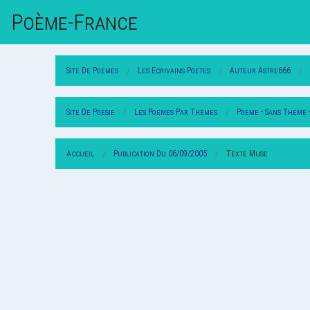
Poème-Fr
Ance
Site De Poemes
Les Ecrivains Poetes
Auteur Astre666
Site De Poesie
Les Poemes Par Themes
Poeme - Sans Theme 
Accueil
Publication Du 06/09/2005
Texte Muse