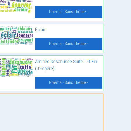
Poème - Sans Thème -
Éclair
Poème - Sans Thème -
Amitiée Désabusée Suite… Et Fin
(J’Espère)
Poème - Sans Thème -