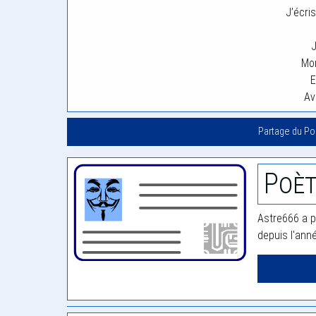
J’écris
J
Mon
E
Av
Partage du P
Poèt
Astre666 a p
depuis l'ann