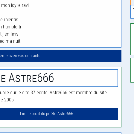
 mon idylle ravi
e ralentis
 humble tri
t j’en finis
ec ma nuit.
oème avec vos contacts
e Astre666
ublié sur le site 37 écrits. Astre666 est membre du site
ée 2005.
Lire le profil du poète Astre666