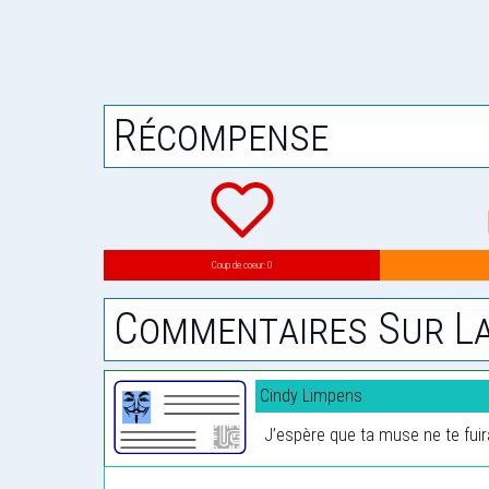
Récompense
Coup de coeur: 0
Commentaires Sur La
Cindy Limpens
J’espère que ta muse ne te fuira 