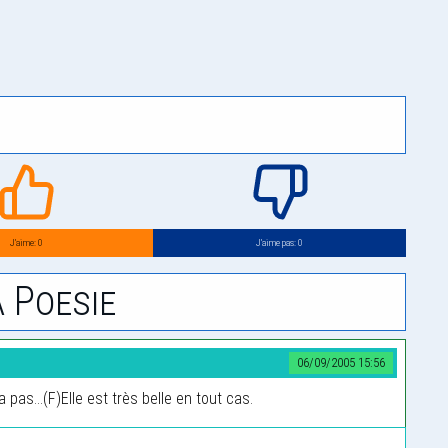
J’aime: 0
J’aime pas: 0
 Poesie
06/09/2005 15:56
pas...(F)Elle est très belle en tout cas.