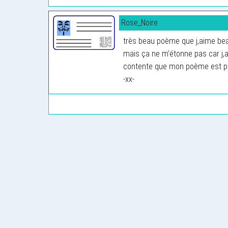
Rose_Noire
très beau poème que j,aime b
mais ça ne m’étonne pas car j
contente que mon poème est pu 
-xx-