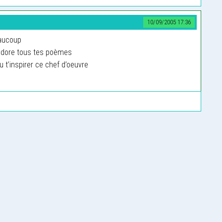
10/09/2005 17:36
eaucoup
,adore tous tes poèmes
t’inspirer ce chef d’oeuvre