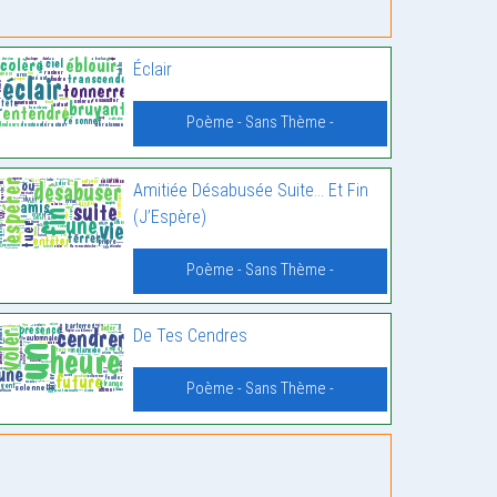
Éclair
Poème - Sans Thème -
Amitiée Désabusée Suite… Et Fin
(J’Espère)
Poème - Sans Thème -
De Tes Cendres
Poème - Sans Thème -