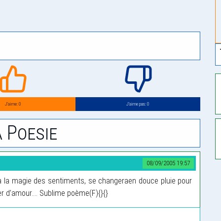
J’aime: 0
J’aime pas: 0
 Poesie
08/09/2005 19:57
à la magie des sentiments, se changeraen douce pluie pour
yer d’amour.... Sublime poème(F){}{}