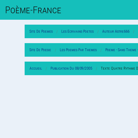
Poème-Fr
Ance
Site De Poemes
Les Ecrivains Poetes
Auteur Astre666
Site De Poesie
Les Poemes Par Themes
Poeme - Sans Theme 
Accueil
Publication Du 08/09/2005
Texte Quatre Rythme D