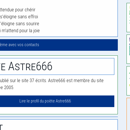
attendue pour chérir
’éloigne sans effroi
’éloigne sans sourire
 m’attend pour la joie
oème avec vos contacts
e Astre666
ublié sur le site 37 écrits. Astre666 est membre du site
ée 2005.
Lire le profil du poète Astre666
t