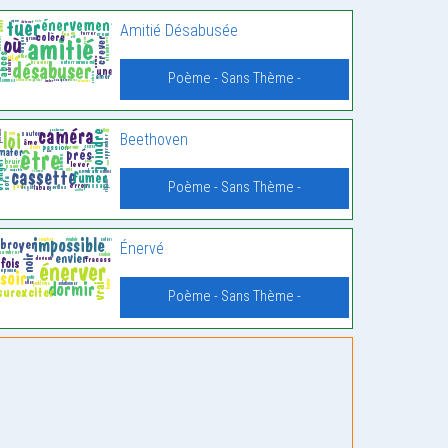
Amitié Désabusée
Poème - Sans Thème -
Beethoven
Poème - Sans Thème -
Énervé
Poème - Sans Thème -