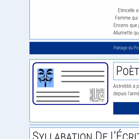
Etincelle 
Femme qui s
Encens que j
Allumette qui
Partage du P
Poèt
Astre666 a p
depuis l'ann
Syllabation De L'Écri