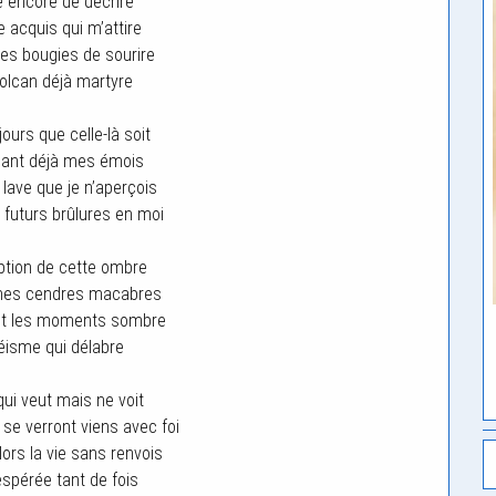
 encore de décrire
 acquis qui m’attire
mes bougies de sourire
olcan déjà martyre
jours que celle-là soit
ûlant déjà mes émois
 lave que je n’aperçois
 futurs brûlures en moi
uption de cette ombre
mes cendres macabres
ant les moments sombre
éisme qui délabre
i qui veut mais ne voit
e verront viens avec foi
rs la vie sans renvois
 espérée tant de fois