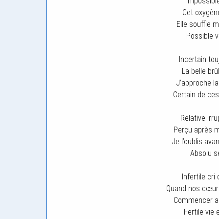
Impossible
Cet oxygène
Elle souffle 
Possible v
Incertain tou
La belle br
J’approche la
Certain de ces
Relative irr
Perçu après 
Je l’oublis av
Absolu s
Infertile cr
Quand nos cœur s
Commencer alo
Fertile vie