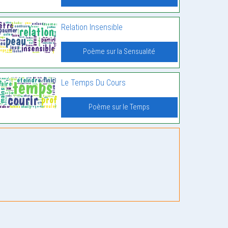
Relation Insensible
Poème sur la Sensualité
Le Temps Du Cours
Poème sur le Temps