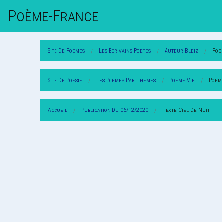
Poème-Fr
Ance
Site De Poemes
Les Ecrivains Poetes
Auteur Bleiz
Poe
Site De Poesie
Les Poemes Par Themes
Poeme Vie
Poem
Accueil
Publication Du 06/12/2020
Texte Ciel De Nuit