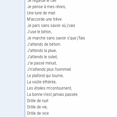
Je regarde le ciel
Je pense à mes rêves,
Une lune de miel
M’accorde une trêve.
Je pars sans savoir où j’vais
J’use le béton,
Je marche sans savoir s’que j’fais
J’attends de bétom.
J’attends la pluie,
J’attends le soleil,
J’ai passé minuit,
J’n’attends plus l’sommeil.
Le plafond qui tourne,
La voûte éthérée,
Les étoiles m’contournent,
La bonne n’est jamais passée.
Drôle de nuit
Drôle de vie,
Drôle de vice