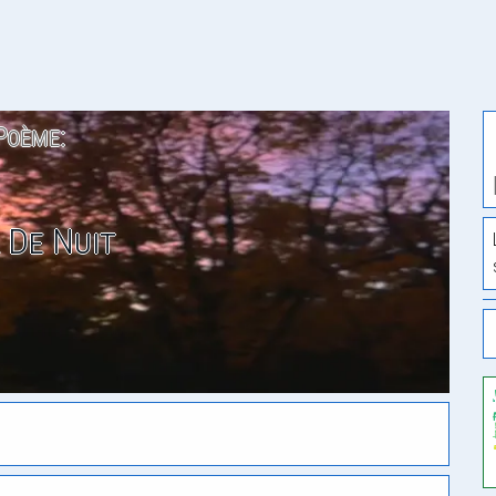
Poème:
l De Nuit