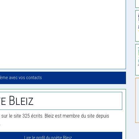
oème avec vos contacts
e Bleiz
é sur le site 325 écrits. Bleiz est membre du site depuis
.
Lire le profil du poète Bleiz