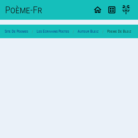
Poème-Fr
Site De Poemes
Les Ecrivains Poetes
Auteur Bleiz
Poeme De Bleiz