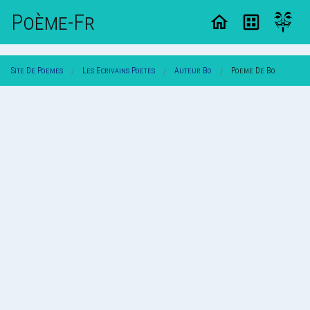
Poème-Fr
Site De Poemes
Les Ecrivains Poetes
Auteur Bo
Poeme De Bo