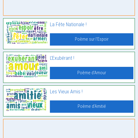
La Fête Nationale !
Poème sur l'Espoir
L’Exubérant !
Poème d'Amour
Les Vieux Amis !
Poème d'Amitié