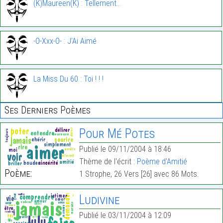
(K)Maureen(K) : Tellement…
-O-Xxx-O- : J’Ai Aimé
La Miss Du 60 : Toi ! ! !
Ses Derniers Poèmes
Pour Mé Potes
Publié le 09/11/2004 à 18:46
Thème de l'écrit :
Poème d'Amitié
Poème:
1 Strophe, 26 Vers [26] avec 86 Mots.
Ludivine
Publié le 03/11/2004 à 12:09