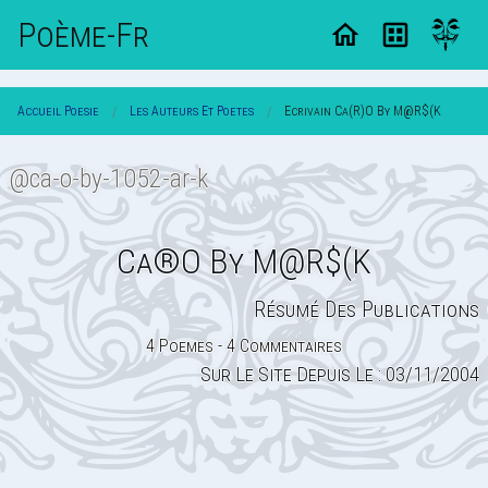
Poème-Fr
Accueil Poesie
Les Auteurs Et Poetes
Ecrivain Ca(R)O By М@R$(K
@ca-o-by-1052-ar-k
Ca®O By М@R$(K
Résumé Des Publications
4 Poemes - 4 Commentaires
Sur Le Site Depuis Le : 03/11/2004