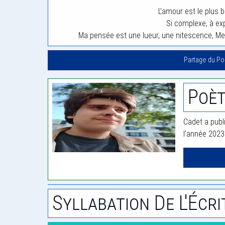
L’amour est le plus 
Si complexe, à exp
Ma pensée est une lueur, une nitescence, M
Partage du P
Poèt
Cadet a publ
l'année 2023
Syllabation De L'Écri