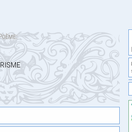
Poème:
risme