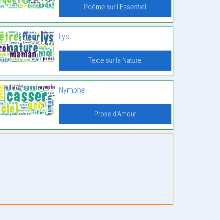
Poème sur l'Essentiel
Lys
Texte sur la Nature
Nymphe
Prose d'Amour