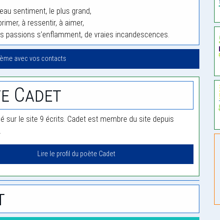
beau sentiment, le plus grand,
rimer, à ressentir, à aimer,
es passions s’enflamment, de vraies incandescences.
oème avec vos contacts
e Cadet
ié sur le site 9 écrits. Cadet est membre du site depuis
.
Lire le profil du poète Cadet
t