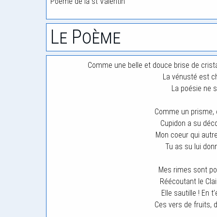
Poème de la st Valentin
Le Poème
Comme une belle et douce brise de crista
La vénusté est che
La poésie ne s
Comme un prisme, c
Cupidon a su déco
Mon coeur qui autref
Tu as su lui donn
Mes rimes sont pour
Réécoutant le Clai
Elle sautille ! En 
Ces vers de fruits,