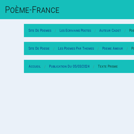
Poème-Fr
Ance
Site De Poemes
Les Ecrivains Poetes
Auteur Cadet
Po
Site De Poesie
Les Poemes Par Themes
Poeme Amour
P
Accueil
Publication Du 05/03/2024
Texte Prisme