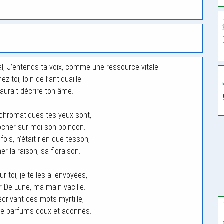
l, J’entends ta voix, comme une ressource vitale.
z toi, loin de l’antiquaille.
aurait décrire ton âme.
hromatiques tes yeux sont,
cher sur moi son poinçon.
ois, n’était rien que tesson,
er la raison, sa floraison.
 toi, je te les ai envoyées,
r De Lune, ma main vacille.
t’écrivant ces mots myrtille,
 de parfums doux et adonnés.