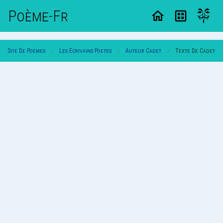
Poème-Fr
Site De Poemes
Les Ecrivains Poetes
Auteur Cadet
Texte De Cadet