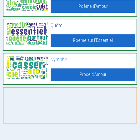
Poème d'Amour
Quête
Poème sur l'Essentiel
Nymphe
Prose d'Amour