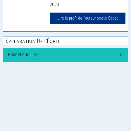
2023.
Lire le profil de l'auteur poète Cadet
Syllabation De L'Écrit
Phonétique : Lys