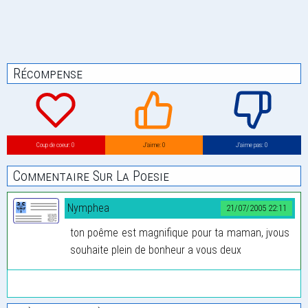
Récompense
Coup de coeur: 0
J’aime: 0
J’aime pas: 0
Commentaire Sur La Poesie
Nymphea
21/07/2005 22:11
ton poême est magnifique pour ta maman, jvous
souhaite plein de bonheur a vous deux