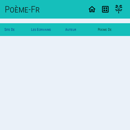
Poème-Fr
Site De
Les Ecrivains
Auteur
Poeme De
Poemes
Poetes
Chachou61
Chachou61