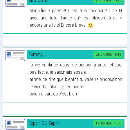
Gina Clark
21/07/2005 15:25
Magnifique poème! Il est très touchant! Il se lit
avec une telle fluidité qu’il est plaisant à relire
encore une fois! Encore bravo!
Tommy
22/07/2005 16:19
la vie continue eassi de penser à autre chose,
pas facile, je sais,mais essaie.
arrête de dire que bientôt tu va le rejoindre,sinon
je viendrai plus lire tes poème.
sinon à part ça,c’est bien
Espoir_Du_Zephir
17/12/2005 14:30