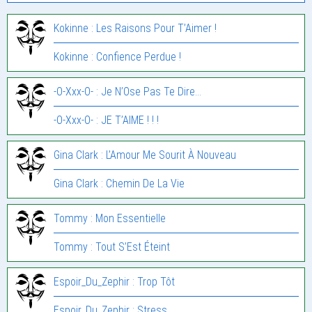
Kokinne : Les Raisons Pour T’Aimer !
Kokinne : Confience Perdue !
-O-Xxx-O- : Je N’Ose Pas Te Dire…
-O-Xxx-O- : JE T’AIME ! ! !
Gina Clark : L’Amour Me Sourit À Nouveau
Gina Clark : Chemin De La Vie
Tommy : Mon Essentielle
Tommy : Tout S’Est Éteint
Espoir_Du_Zephir : Trop Tôt
Espoir_Du_Zephir : Stress