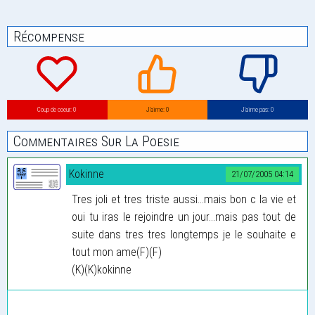
Récompense
Coup de coeur: 0
J’aime: 0
J’aime pas: 0
Commentaires Sur La Poesie
Kokinne
21/07/2005 04:14
Tres joli et tres triste aussi...mais bon c la vie et
oui tu iras le rejoindre un jour...mais pas tout de
suite dans tres tres longtemps je le souhaite e
tout mon ame(F)(F)
(K)(K)kokinne