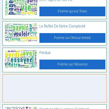
Poème qui est Triste
Le Reflet De Notre Complicité
Poème sur l'Amour-Amitié
Perdue
Poème sur l'Absence