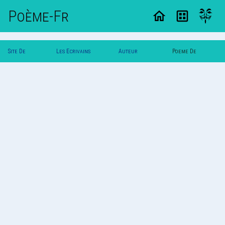
Poème-Fr
Site De
Les Ecrivains
Auteur
Poeme De
Poemes
Poetes
Nymphea
Nymphea