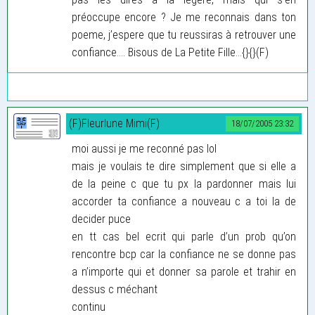
préoccupe encore ? Je me reconnais dans ton
poeme, j’espere que tu reussiras à retrouver une
confiance.... Bisous de La Petite Fille...{}{}(F)
(F)Fleurlune Mimi(F)
18/07/2005 23:32
moi aussi je me reconné pas lol
mais je voulais te dire simplement que si elle a
de la peine c que tu px la pardonner mais lui
accorder ta confiance a nouveau c a toi la de
decider puce
en tt cas bel ecrit qui parle d’un prob qu’on
rencontre bcp car la confiance ne se donne pas
a n’importe qui et donner sa parole et trahir en
dessus c méchant
continu