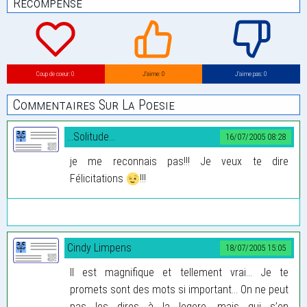
Récompense
Coup de coeur: 0
J’aime: 0
J’aime pas: 0
Commentaires Sur La Poesie
...Solitude...
16/07/2005 08:28
je me reconnais pas!!! Je veux te dire
Félicitations
!!!
Cindy Limpens
18/07/2005 15:05
Il est magnifique et tellement vrai... Je te
promets sont des mots si important... On ne peut
pas les dires à la legere, mais qui s’en