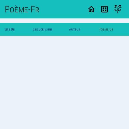
Poème-Fr
Site De
Les Ecrivains
Auteur
Poeme De
Poemes
Poetes
Kokinne
Kokinne