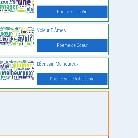
Poème sur la Vie
Voleur D’Âmes
Poème de Coeur
L’Écrivain Malheureux
Poème sur le fait d'Écrire