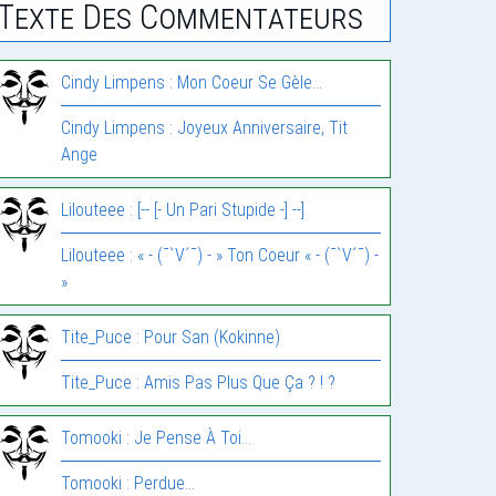
Texte Des Commentateurs
Cindy Limpens : Mon Coeur Se Gèle…
Cindy Limpens : Joyeux Anniversaire, Tit
Ange
Lilouteee : [-- [- Un Pari Stupide -] --]
Lilouteee : « - (¯`V´¯) - » Ton Coeur « - (¯`V´¯) -
»
Tite_Puce : Pour San (Kokinne)
Tite_Puce : Amis Pas Plus Que Ça ? ! ?
Tomooki : Je Pense À Toi…
Tomooki : Perdue…