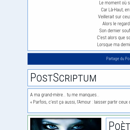
Le moment où so
Car Là-Haut, enf
Veillerait sur ceu
Alors le regard
Son dernier souf
C’est alors que s
Lorsque ma derni
Partage du P
PostScriptum
A ma grand-mère… tu me manques…
« Parfois, c’est ça aussi, l’Amour : laisser partir ceu
Poèt