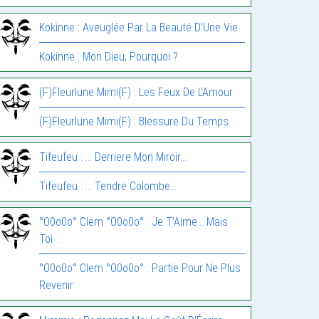
Kokinne : Aveuglée Par La Beauté D’Une Vie
Kokinne : Mon Dieu, Pourquoi ?
(F)Fleurlune Mimi(F) : Les Feux De L’Amour
(F)Fleurlune Mimi(F) : Blessure Du Temps
Tifeufeu : … Derriere Mon Miroir…
Tifeufeu : … Tendre Colombe…
°O0o0o° Clem °O0o0o° : Je T’Aime… Mais
Toi. .
°O0o0o° Clem °O0o0o° : Partie Pour Ne Plus
Revenir