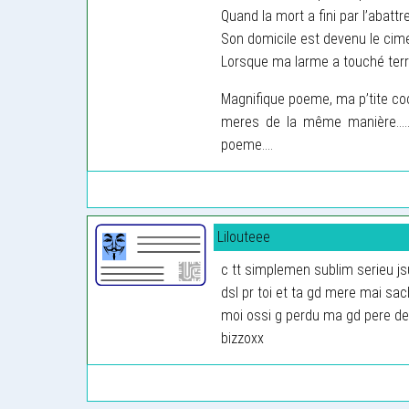
Quand la mort a fini par l’abattr
Son domicile est devenu le cim
Lorsque ma larme a touché terre
Magnifique poeme, ma p’tite coc
meres de la même manière.....
poeme....
Lilouteee
c tt simplemen sublim serieu js
dsl pr toi et ta gd mere mai sac
moi ossi g perdu ma gd pere depui
bizzoxx