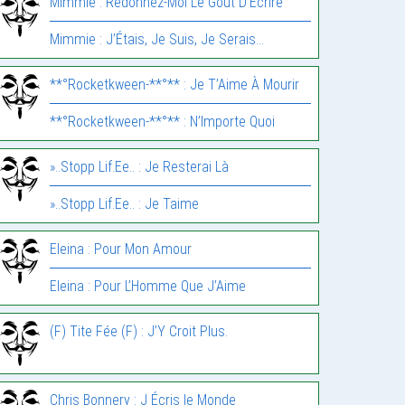
Mimmie : Redonnez-Moi Le Goût D’Écrire
Mimmie : J’Étais, Je Suis, Je Serais…
**°Rocketkween-**°** : Je T’Aime À Mourir
**°Rocketkween-**°** : N’Importe Quoi
»..Stopp Lif.Ee.. : Je Resterai Là
»..Stopp Lif.Ee.. : Je Taime
Eleina : Pour Mon Amour
Eleina : Pour L’Homme Que J’Aime
(F) Tite Fée (F) : J’Y Croit Plus.
Chris Bonnery : J Écris le Monde