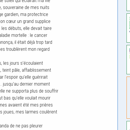
de soleil qui éclairait ma vie
le, souveraine de mes nuits
ge gardien, ma protectrice
son cœur un grand supplice
les débuts, elle devait taire
ladie mortelle : le cancer
nonça, il était déjà trop tard
es troublèrent mon regard
, les jours s’écoulaient
 teint pâle, affaiblissement
 l’espoir qu’elle guérirait
ru… jusqu’au dernier moment
e ne supporta plus de souffrir
ut bas qu’elle voulait mourir
ines avaient été mes prières
s joues, mes larmes coulèrent
anda de ne pas pleurer