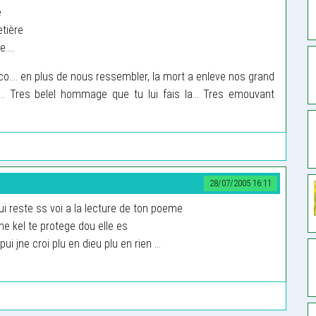
e
etière
....
o.... en plus de nous ressembler, la mort a enleve nos grand
.. Tres belel hommage que tu lui fais la... Tres emouvant
28/07/2005 16:11
ui reste ss voi a la lecture de ton poeme
he kel te protege dou elle es
 jne croi plu en dieu plu en rien ...