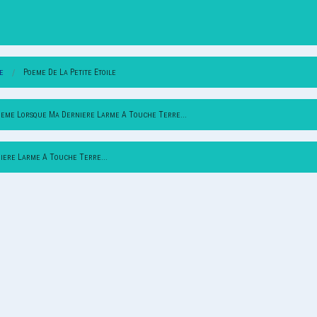
e
Poeme De La Petite Etoile
oeme Lorsque Ma Derniere Larme A Touche Terre...
iere Larme A Touche Terre...