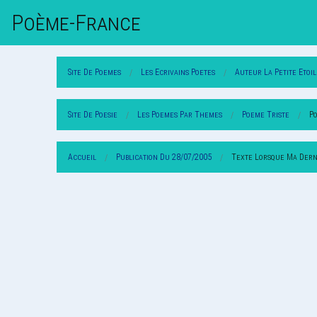
Poème-Fr
Ance
Site De Poemes
Les Ecrivains Poetes
Auteur La Petite Etoil
Site De Poesie
Les Poemes Par Themes
Poeme Triste
P
Accueil
Publication Du 28/07/2005
Texte Lorsque Ma Dern