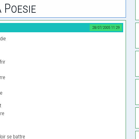
 Poesie
28/07/2005 11:29
die
rir
rre
re
t
ore
loir se battre