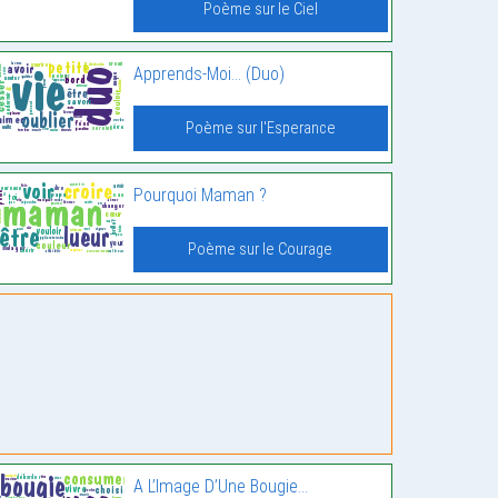
Poème sur le Ciel
Apprends-Moi… (Duo)
Poème sur l'Esperance
Pourquoi Maman ?
Poème sur le Courage
A L’Image D’Une Bougie…