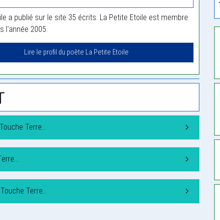
ile a publié sur le site 35 écrits. La Petite Etoile est membre
is l'année 2005.
Lire le profil du poète La Petite Etoile
t
 Touche Terre…
Terre…
 Touche Terre…