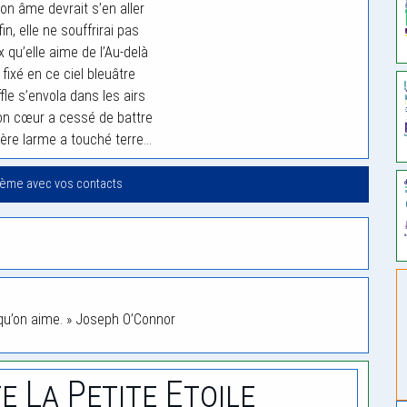
n âme devrait s’en aller
in, elle ne souffrirai pas
x qu’elle aime de l’Au-delà
 fixé en ce ciel bleuâtre
fle s’envola dans les airs
on cœur a cessé de battre
ère larme a touché terre…
oème avec vos contacts
x qu’on aime. » Joseph O’Connor
e La Petite Etoile