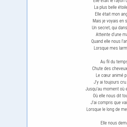
Elle était le rayon 
La plus belle étoi
Elle était mon an
Mais je voyais en 
Un secret, qui dans 
Atteinte d’une ma
Quand elle nous l’an
Lorsque mes larm
Au fil du temps
Chute des cheveux,
Le cœur animé par
J’y ai toujours c
Jusqu’au moment où ell
Où elle nous dit to
J’ai compris que va
Lorsque le long de me
Elle nous dem