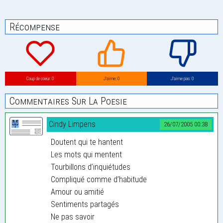
Récompense
Coup de coeur: 0
J’aime: 0
J’aime pas: 0
Commentaires Sur La Poesie
Cindy Limpens
26/07/2005 00:38
Doutent qui te hantent
Les mots qui mentent
Tourbillons d’inquiétudes
Compliqué comme d’habitude
Amour ou amitié
Sentiments partagés
Ne pas savoir