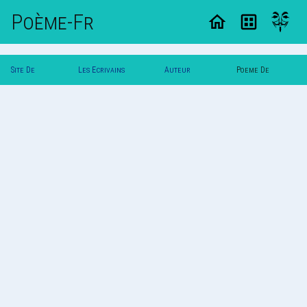
Poème-Fr
Site De
Les Ecrivains
Auteur
Poeme De
Poemes
Poetes
Tomooki
Tomooki