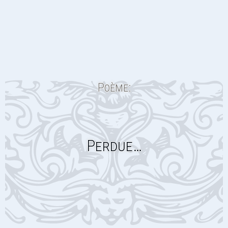
Poème:
Perdue…