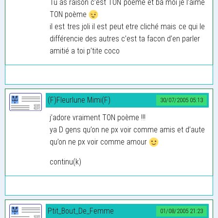
Tu as raison c’est TON poème et ba moi je l’aime
TON poème
il est tres joli il est peut etre cliché mais ce qui le
différencie des autres c’est ta facon d’en parler
amitié a toi p’tite coco
(F)Fleurlune Mimi(F)
30/07/2005 05:13
j’adore vraiment TON poème !!!
ya D gens qu’on ne px voir comme amis et d’aute
qu’on ne px voir comme amour
continu(k)
Ptit_Bout_De_Femme
01/08/2005 21:23