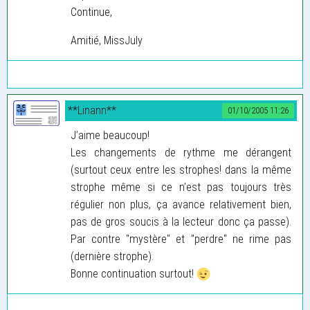
Continue,
Amitié, MissJuly
**Linann**
01/10/2005 11:26
J’aime beaucoup!
Les changements de rythme me dérangent
(surtout ceux entre les strophes! dans la même
strophe même si ce n’est pas toujours très
régulier non plus, ça avance relativement bien,
pas de gros soucis à la lecteur donc ça passe).
Par contre "mystère" et "perdre" ne rime pas
(dernière strophe).
Bonne continuation surtout!