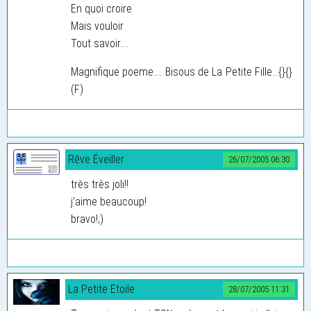
En quoi croire
Mais vouloir
Tout savoir....
Magnifique poeme.... Bisous de La Petite Fille...{}{}
(F)
Rêve Éveiller
26/07/2005 06:30
très très joli!!
j’aime beaucoup!
bravo!;)
La Petite Etoile
28/07/2005 11:31