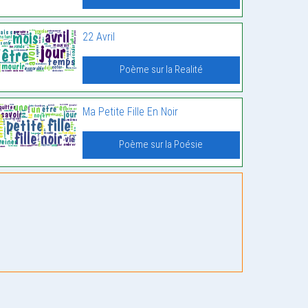
22 Avril
Poème sur la Realité
Ma Petite Fille En Noir
Poème sur la Poésie