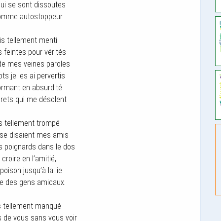
qui se sont dissoutes
comme autostoppeur.
s tellement menti
feintes pour vérités
de mes veines paroles
s je les ai pervertis
ormant en absurdité
rets qui me désolent
s tellement trompé
 se disaient mes amis
s poignards dans le dos
croire en l’amitié,
poison jusqu’à la lie
ue des gens amicaux.
s tellement manqué
 de vous sans vous voir