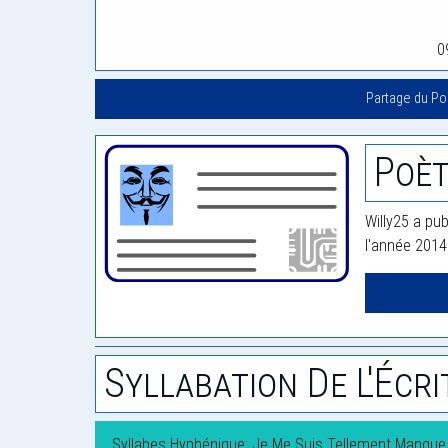
0
Partage du P
Poèt
Willy25 a pub
l'année 2014
Syllabation De L'Écri
Syllabes Hyphénique: Je Me Suis Tellement Manque