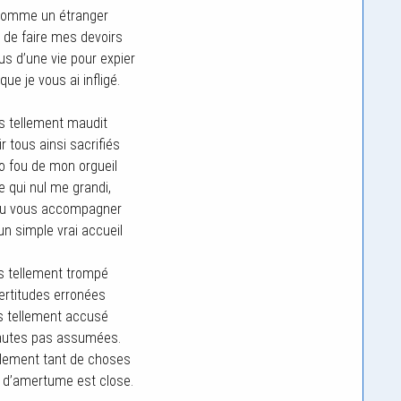
 comme un étranger
é de faire mes devoirs
lus d’une vie pour expier
ue je vous ai infligé.
s tellement maudit
r tous ainsi sacrifiés
o fou de mon orgueil
e qui nul me grandi,
 su vous accompagner
 simple vrai accueil
s tellement trompé
ertitudes erronées
s tellement accusé
fautes pas assumées.
llement tant de choses
d’amertume est close.