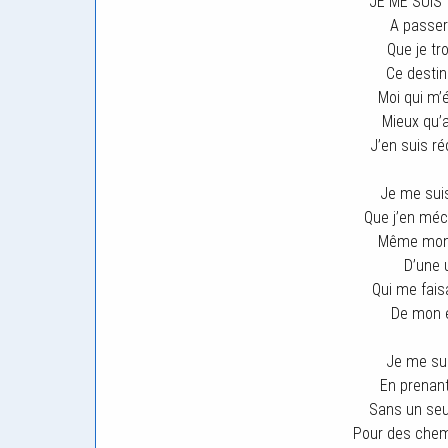
JE ME SUIS
A passer
Que je tr
Ce destin
Moi qui m’é
Mieux qu’
J’en suis r
Je me suis
Que j’en méc
Même mon 
D’une u
Qui me fais
De mon es
Je me sui
En prenant
Sans un seu
Pour des chemi