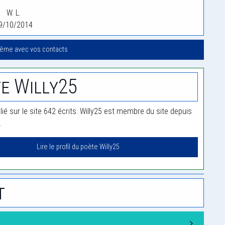
W. L.
9/10/2014
oème avec vos contacts
e Willy25
lié sur le site 642 écrits. Willy25 est membre du site depuis
.
Lire le profil du poète Willy25
t