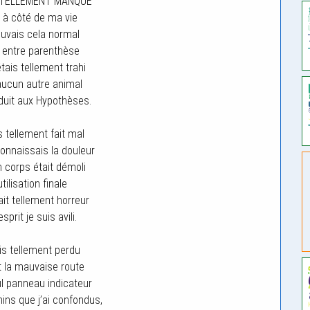
 TELLEMENT MANQUE
 à côté de ma vie
ouvais cela normal
 entre parenthèse
tais tellement trahi
aucun autre animal
éduit aux Hypothèses.
 tellement fait mal
onnaissais la douleur
corps était démoli
tilisation finale
ait tellement horreur
prit je suis avili.
s tellement perdu
 la mauvaise route
l panneau indicateur
ns que j’ai confondus,