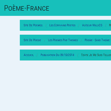
Poème-Fr
Ance
Site De Poemes
Les Ecrivains Poetes
Auteur Willy25
P
Site De Poesie
Les Poemes Par Themes
Poeme - Sans Theme 
Accueil
Publication Du 09/10/2014
Texte Je Me Suis Tell