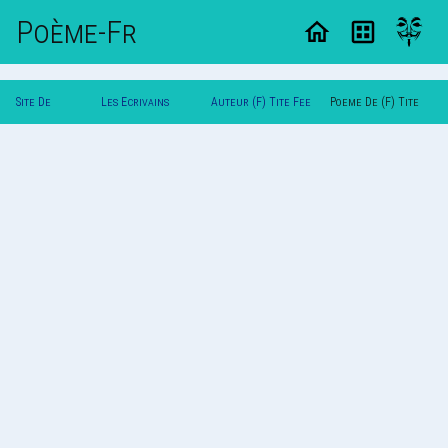
Poème-Fr
Site De
Les Ecrivains
Auteur (F) Tite Fee
Poeme De (F) Tite
Poemes
Poetes
(F)
Fee (F)