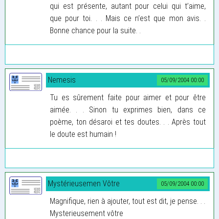
qui est présente, autant pour celui qui t’aime,
que pour toi. . . Mais ce n’est que mon avis. .
Bonne chance pour la suite. .
Nemesis
05/09/2004 00:00
Tu es sûrement faite pour aimer et pour être
aimée. . . Sinon tu exprimes bien, dans ce
poème, ton désaroi et tes doutes. . . Après tout
le doute est humain !
Mystérieusemen Vôtre
05/09/2004 00:00
Magnifique, rien à ajouter, tout est dit, je pense. . .
Mysterieusement vôtre