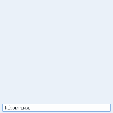
Récompense