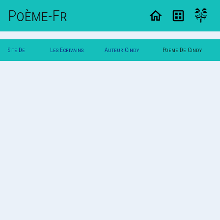
Poème-Fr
Site De
Les Ecrivains
Auteur Cindy
Poeme De Cindy
Poemes
Poetes
Limpens
Limpens