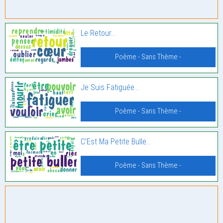
Le Retour…
Poème - Sans Thème -
Je Suis Fatiguée…
Poème - Sans Thème -
C’Est Ma Petite Bulle…
Poème - Sans Thème -