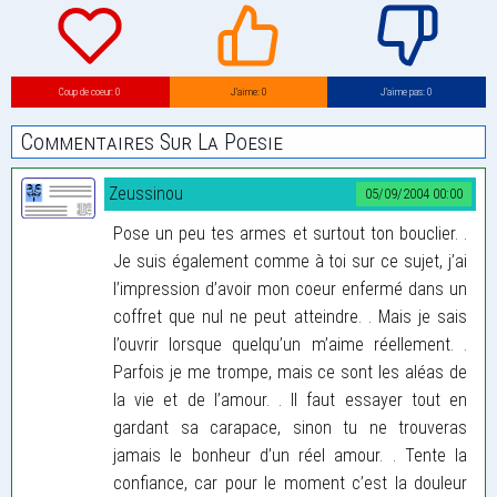
Coup de coeur: 0
J’aime: 0
J’aime pas: 0
Commentaires Sur La Poesie
Zeussinou
05/09/2004 00:00
Pose un peu tes armes et surtout ton bouclier. .
Je suis également comme à toi sur ce sujet, j’ai
l’impression d’avoir mon coeur enfermé dans un
coffret que nul ne peut atteindre. . Mais je sais
l’ouvrir lorsque quelqu’un m’aime réellement. .
Parfois je me trompe, mais ce sont les aléas de
la vie et de l’amour. . Il faut essayer tout en
gardant sa carapace, sinon tu ne trouveras
jamais le bonheur d’un réel amour. . Tente la
confiance, car pour le moment c’est la douleur