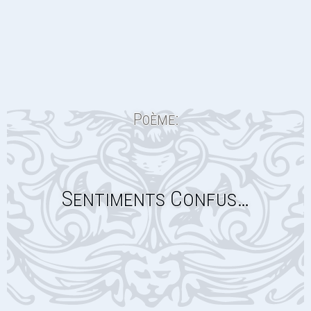
Poème:
Sentiments Confus…