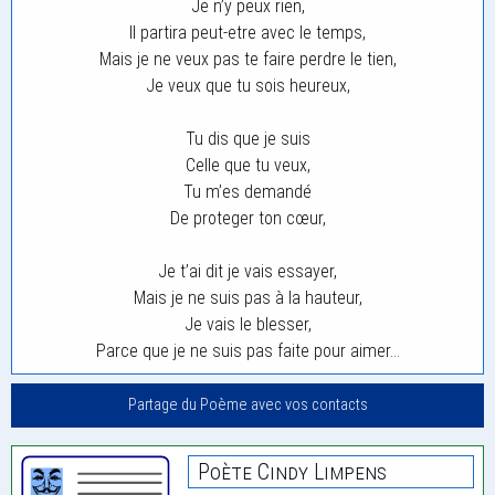
Je n’y peux rien,
Il partira peut-etre avec le temps,
Mais je ne veux pas te faire perdre le tien,
Je veux que tu sois heureux,
Tu dis que je suis
Celle que tu veux,
Tu m’es demandé
De proteger ton cœur,
Je t’ai dit je vais essayer,
Mais je ne suis pas à la hauteur,
Je vais le blesser,
Parce que je ne suis pas faite pour aimer…
Partage du Poème avec vos contacts
Poète Cindy Limpens