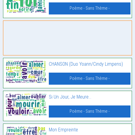
Poème - Sans Thème -
CHANSON (Duo Yoann/Cindy Limpens)
Poème - Sans Thème -
Si Un Jour, Je Meure…
Poème - Sans Thème -
Mon Empreinte