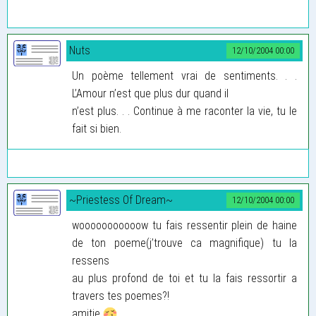
Nuts
12/10/2004 00:00
Un poème tellement vrai de sentiments. . .
L’Amour n’est que plus dur quand il
n’est plus. . . Continue à me raconter la vie, tu le
fait si bien.
~Priestess Of Dream~
12/10/2004 00:00
wooooooooooow tu fais ressentir plein de haine
de ton poeme(j’trouve ca magnifique) tu la
ressens
au plus profond de toi et tu la fais ressortir a
travers tes poemes?!
amitie