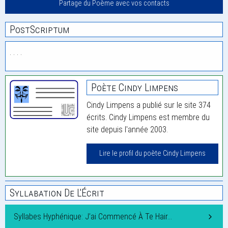
Partage du Poème avec vos contacts
PostScriptum
. . . .
Poète Cindy Limpens
Cindy Limpens a publié sur le site 374
écrits. Cindy Limpens est membre du
site depuis l'année 2003.
Lire le profil du poète Cindy Limpens
Syllabation De L'Écrit
Syllabes Hyphénique: J’ai Commencé À Te Hair…