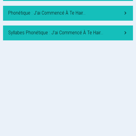
Phonétique : J’ai Commencé À Te Hair…
Syllabes Phonétique : J’ai Commencé À Te Hair…