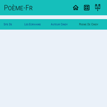
Poème-Fr
Site De
Les Ecrivains
Auteur Cindy
Poeme De Cindy
Poemes
Poetes
Limpens
Limpens