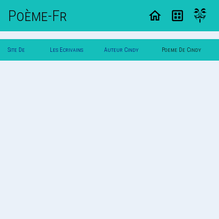
Poème-Fr
Site De
Les Ecrivains
Auteur Cindy
Poeme De Cindy
Poemes
Poetes
Limpens
Limpens