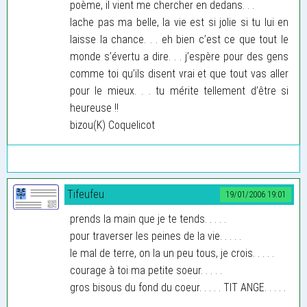
poème, il vient me chercher en dedans. . .
lache pas ma belle, la vie est si jolie si tu lui en
laisse la chance. . . eh bien c’est ce que tout le
monde s’évertu a dire. . . j’espère pour des gens
comme toi qu’ils disent vrai et que tout vas aller
pour le mieux. . . tu mérite tellement d’être si
heureuse !!
bizou(K) Coquelicot
Tifeufeu
19/01/2006 19:01
prends la main que je te tends. . . . .
pour traverser les peines de la vie. . . . .
le mal de terre, on la un peu tous, je crois. . . . .
courage à toi ma petite soeur. . . . .
gros bisous du fond du coeur. . . . . TIT ANGE. . . . .