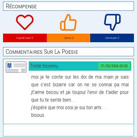
Récompense
Coup de coeur: 0
J’aime: 0
J’aime pas: 0
Commentaires Sur La Poesie
Triste Inconnu
21/05/2004 00:00
moi je te conte sur les doi de ma main je sais
que c’est bizarre car on ne se connai pa mai
jt’aime bocou et jai toujour l’envi de t’aider pour
que tu te sente bien. . .
j’éspére que moi ossi je sui ton ami. . .
bisous