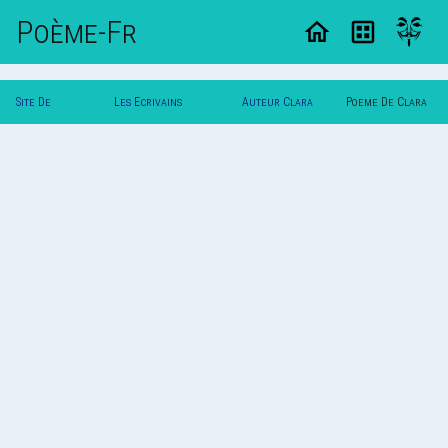
Poème-Fr
Site De
Les Ecrivains
Auteur Clara
Poeme De Clara
Poemes
Poetes
A
A