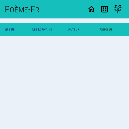
Poème-Fr
Site De
Les Ecrivains
Auteur
Poeme De
Poemes
Poetes
Coburitc
Coburitc