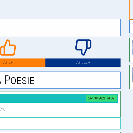
J’aime: 0
J’aime pas: 0
 Poesie
26/10/2021 14:09
ière