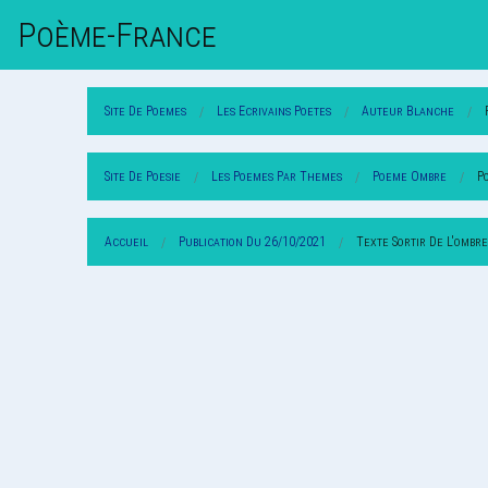
Poème-Fr
Ance
Site De Poemes
Les Ecrivains Poetes
Auteur Blanche
Site De Poesie
Les Poemes Par Themes
Poeme Ombre
P
Accueil
Publication Du 26/10/2021
Texte Sortir De L'ombre