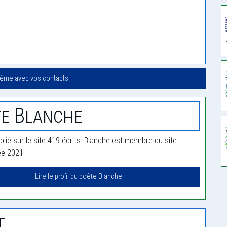
oème avec vos contacts
e Blanche
blié sur le site 419 écrits. Blanche est membre du site
ée 2021.
Lire le profil du poète Blanche
t